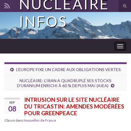
NUCLÉAIRE
Tog
sear
INFOS
Search for:
for
Togg
navig
L’EUROPE FIXE UN CADRE AUX OBLIGATIONS VERTES
NUCLÉAIRE: L’IRAN A QUADRUPLÉ SES STOCKS
D’URANIUM ENRICHI À 60 % DEPUIS MAI (AIEA)
INTRUSION SUR LE SITE NUCLÉAIRE
SEP
DU TRICASTIN: AMENDES MODÉRÉES
08
POUR GREENPEACE
Classé dans
Nouvelles de France