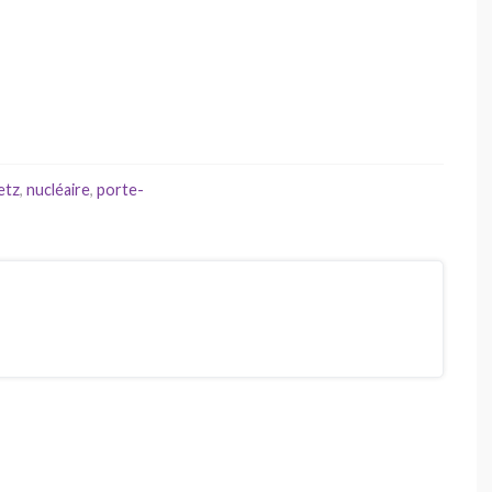
etz
,
nucléaire
,
porte-