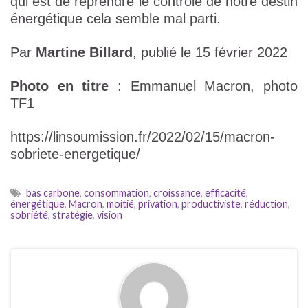
qui est de reprendre le contrôle de notre destin
énergétique cela semble mal parti.
Par
Martine Billard
, publié le 15 février 2022
Photo en titre
: Emmanuel Macron, photo
TF1
https://linsoumission.fr/2022/02/15/macron-
sobriete-energetique/
bas carbone
,
consommation
,
croissance
,
efficacité
,
énergétique
,
Macron
,
moitié
,
privation
,
productiviste
,
réduction
,
sobriété
,
stratégie
,
vision