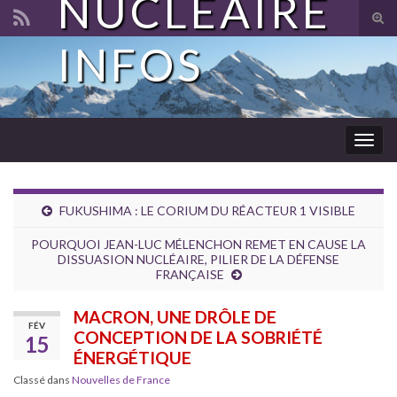
NUCLÉAIRE
Tog
sear
INFOS
Search for:
for
Togg
navig
FUKUSHIMA : LE CORIUM DU RÉACTEUR 1 VISIBLE
POURQUOI JEAN-LUC MÉLENCHON REMET EN CAUSE LA
DISSUASION NUCLÉAIRE, PILIER DE LA DÉFENSE
FRANÇAISE
MACRON, UNE DRÔLE DE
FÉV
CONCEPTION DE LA SOBRIÉTÉ
15
ÉNERGÉTIQUE
Classé dans
Nouvelles de France