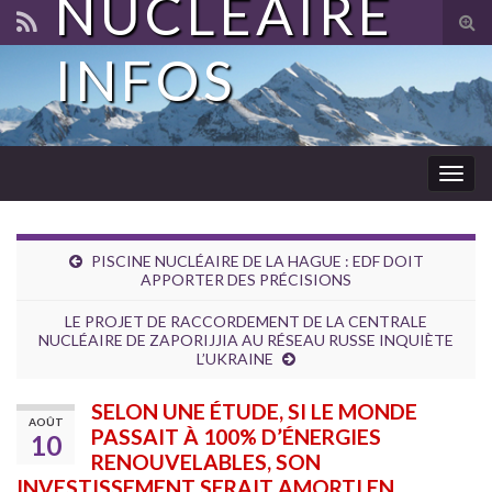
NUCLÉAIRE
Tog
sear
INFOS
for
Togg
navig
PISCINE NUCLÉAIRE DE LA HAGUE : EDF DOIT
APPORTER DES PRÉCISIONS
LE PROJET DE RACCORDEMENT DE LA CENTRALE
NUCLÉAIRE DE ZAPORIJJIA AU RÉSEAU RUSSE INQUIÈTE
L’UKRAINE
SELON UNE ÉTUDE, SI LE MONDE
AOÛT
PASSAIT À 100% D’ÉNERGIES
10
RENOUVELABLES, SON
INVESTISSEMENT SERAIT AMORTI EN