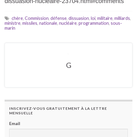
dissuasion-nucleaire-23704.html#comments
chère
,
Commission
,
défense
,
dissuasion
,
loi
,
militaire
,
milliards
,
ministre
,
missiles
,
nationale
,
nucléaire
,
programmation
,
sous-
marin
G
INSCRIVEZ-VOUS GRATUITEMENT À LA LETTRE
MENSUELLE
Email