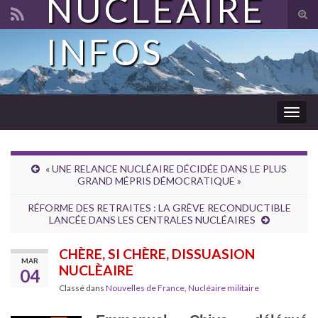
NUCLÉAIRE
Tog
sear
INFOS
Search for:
for
Togg
navig
« UNE RELANCE NUCLÉAIRE DÉCIDÉE DANS LE PLUS
GRAND MÉPRIS DÉMOCRATIQUE »
RÉFORME DES RETRAITES : LA GRÈVE RECONDUCTIBLE
LANCÉE DANS LES CENTRALES NUCLÉAIRES
CHÈRE, SI CHÈRE, DISSUASION
MAR
NUCLÈAIRE
04
Classé dans
Nouvelles de France
,
Nucléaire militaire