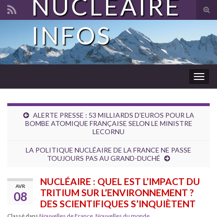
NUCLÉAIRE
Tog
sear
INFOS
Search for:
for
Togg
navig
ALERTE PRESSE : 53 MILLIARDS D’EUROS POUR LA
BOMBE ATOMIQUE FRANÇAISE SELON LE MINISTRE
LECORNU
LA POLITIQUE NUCLÉAIRE DE LA FRANCE NE PASSE
TOUJOURS PAS AU GRAND-DUCHÉ
NUCLÉAIRE : QUEL EST L’IMPACT DU
AVR
TRITIUM SUR L’ENVIRONNEMENT ?
08
DES SCIENTIFIQUES S’INQUIÈTENT
Classé dans
Nouvelles de France
,
Nouvelles du monde