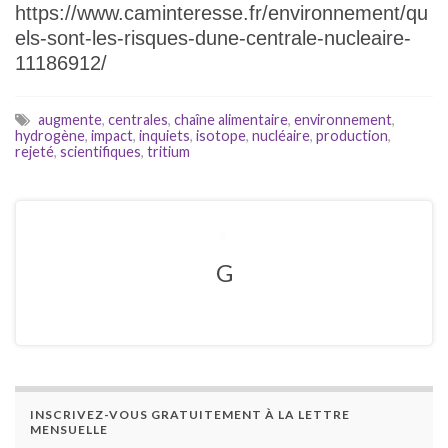
https://www.caminteresse.fr/environnement/qu
els-sont-les-risques-dune-centrale-nucleaire-
11186912/
augmente
,
centrales
,
chaîne alimentaire
,
environnement
,
hydrogène
,
impact
,
inquiets
,
isotope
,
nucléaire
,
production
,
rejeté
,
scientifiques
,
tritium
G
INSCRIVEZ-VOUS GRATUITEMENT À LA LETTRE
MENSUELLE