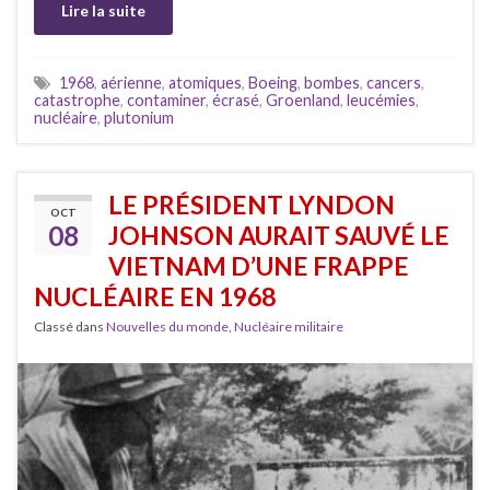
Lire la suite
1968
,
aérienne
,
atomiques
,
Boeing
,
bombes
,
cancers
,
catastrophe
,
contaminer
,
écrasé
,
Groenland
,
leucémies
,
nucléaire
,
plutonium
LE PRÉSIDENT LYNDON
OCT
08
JOHNSON AURAIT SAUVÉ LE
VIETNAM D’UNE FRAPPE
NUCLÉAIRE EN 1968
Classé dans
Nouvelles du monde
,
Nucléaire militaire