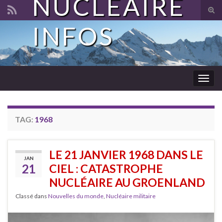
NUCLÉAIRE
Tog
sear
INFOS
Search for:
for
Togg
navig
TAG:
1968
LE 21 JANVIER 1968 DANS LE
JAN
21
CIEL : CATASTROPHE
NUCLÉAIRE AU GROENLAND
Classé dans
Nouvelles du monde
,
Nucléaire militaire