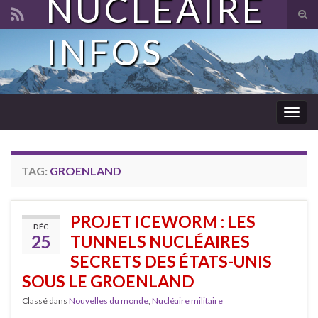
NUCLÉAIRE
Tog
sear
INFOS
Search for:
for
Togg
navig
TAG:
GROENLAND
PROJET ICEWORM : LES
DÉC
25
TUNNELS NUCLÉAIRES
SECRETS DES ÉTATS-UNIS
SOUS LE GROENLAND
Classé dans
Nouvelles du monde
,
Nucléaire militaire