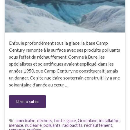
Enfouie profondément sous la glace, la base Camp
Century remonte à la surface avec ses produits polluants
sous l’effet du réchauffement. Comme à Bure, les
spécialistes et scientifiques avaient expliqué, dans les
années 1950, que Camp Century ne constituerait jamais
un danger. Ce site nucléaire souterrain construit il y a une
soixantaine d’année au cœur …
Lire la suite
américaine
,
déchets
,
fonte
,
glace
,
Groenland
,
installation
,
menace
,
nucléaire
,
polluants
,
radioactifs
,
réchauffement
,
remonte
,
surface