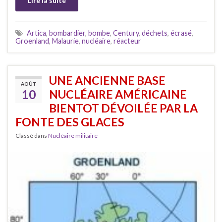
Lire la suite
Artica
,
bombardier
,
bombe
,
Century
,
déchets
,
écrasé
,
Groenland
,
Malaurie
,
nucléaire
,
réacteur
UNE ANCIENNE BASE
AOÛT
10
NUCLÉAIRE AMÉRICAINE
BIENTOT DÉVOILÉE PAR LA
FONTE DES GLACES
Classé dans
Nucléaire militaire