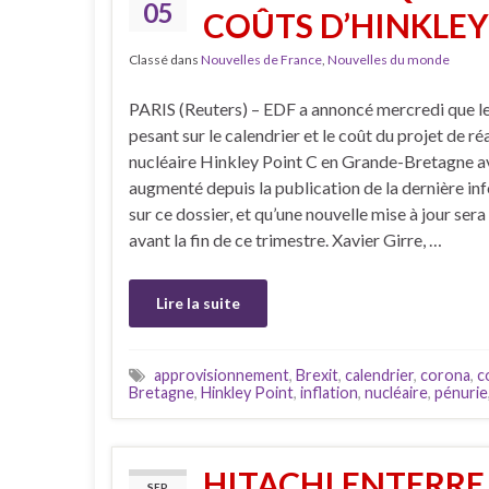
05
COÛTS D’HINKLE
Classé dans
Nouvelles de France
,
Nouvelles du monde
PARIS (Reuters) – EDF a annoncé mercredi que le
pesant sur le calendrier et le coût du projet de r
nucléaire Hinkley Point C en Grande-Bretagne a
augmenté depuis la publication de la dernière in
sur ce dossier, et qu’une nouvelle mise à jour sera
avant la fin de ce trimestre. Xavier Girre, …
Lire la suite
approvisionnement
,
Brexit
,
calendrier
,
corona
,
c
Bretagne
,
Hinkley Point
,
inflation
,
nucléaire
,
pénurie
HITACHI ENTERRE
SEP