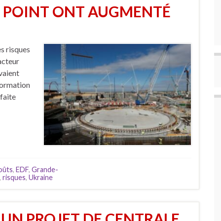
Y POINT ONT AUGMENTÉ
s risques
éacteur
vaient
formation
 faite
oûts
,
EDF
,
Grande-
,
risques
,
Ukraine
 UN PROJET DE CENTRALE,