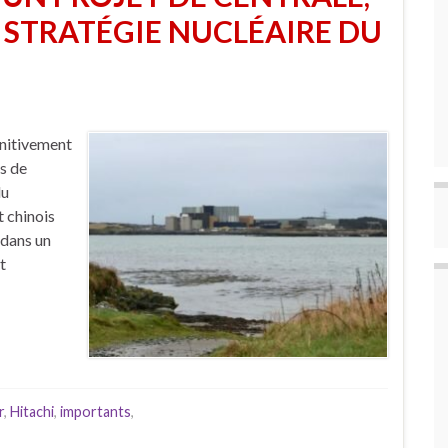
STRATÉGIE NUCLÉAIRE DU
initivement
ys de
du
 chinois
 dans un
t
r
,
Hitachi
,
importants
,