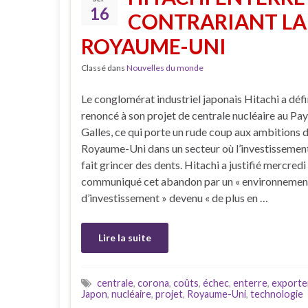
16
CONTRARIANT LA 
ROYAUME-UNI
Classé dans
Nouvelles du monde
Le conglomérat industriel japonais Hitachi a déf
renoncé à son projet de centrale nucléaire au Pa
Galles, ce qui porte un rude coup aux ambitions 
Royaume-Uni dans un secteur où l’investissement
fait grincer des dents. Hitachi a justifié mercredi
communiqué cet abandon par un « environnemen
d’investissement » devenu « de plus en …
Lire la suite
centrale
,
corona
,
coûts
,
échec
,
enterre
,
exporte
Japon
,
nucléaire
,
projet
,
Royaume-Uni
,
technologie