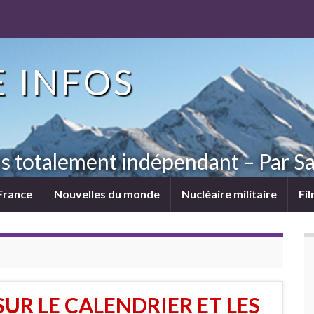
 INFOS
ns totalement indépendant – Par Sa
France
Nouvelles du monde
Nucléaire militaire
Fi
 SUR LE CALENDRIER ET LES