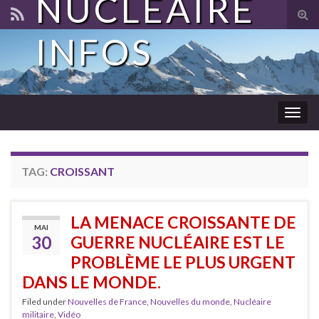
NUCLÉAIRE
Tog
sear
INFOS
for
Togg
navig
TAG:
CROISSANT
LA MENACE CROISSANTE DE
MAI
30
GUERRE NUCLÉAIRE EST LE
PROBLÈME LE PLUS URGENT
DANS LE MONDE.
Filed under
Nouvelles de France
,
Nouvelles du monde
,
Nucléaire
militaire
,
Vidéo