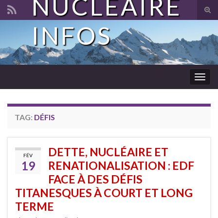
NUCLÉAIRE
Tog
sear
INFOS
Search for:
for
Togg
navig
TAG:
DÉFIS
DETTE, NUCLÉAIRE ET
FÉV
19
RENATIONALISATION : EDF
FACE À DES DÉFIS
TITANESQUES À COURT ET LONG
TERME