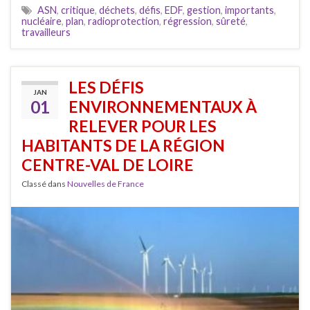
ASN
,
critique
,
déchets
,
défis
,
EDF
,
gestion
,
importants
,
nucléaire
,
plan
,
radioprotection
,
régression
,
sûreté
,
travailleurs
LES DÉFIS
JAN
01
ENVIRONNEMENTAUX À
RELEVER POUR LES
HABITANTS DE LA RÉGION
CENTRE-VAL DE LOIRE
Classé dans
Nouvelles de France