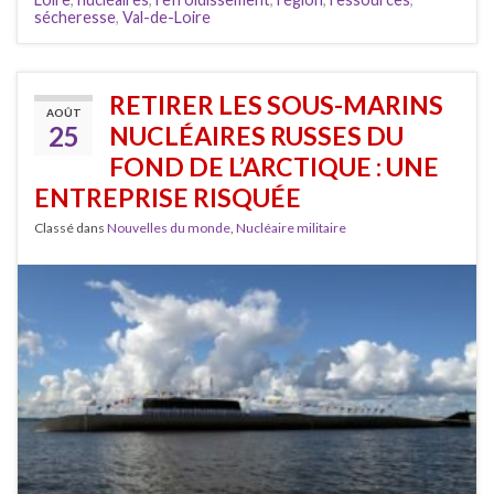
sécheresse
,
Val-de-Loire
RETIRER LES SOUS-MARINS
AOÛT
25
NUCLÉAIRES RUSSES DU
FOND DE L’ARCTIQUE : UNE
ENTREPRISE RISQUÉE
Classé dans
Nouvelles du monde
,
Nucléaire militaire