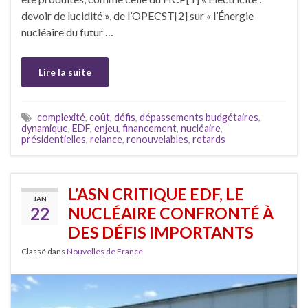
devoir de lucidité », de l’OPECST[2] sur « l’Énergie
nucléaire du futur …
Lire la suite
complexité
,
coût
,
défis
,
dépassements budgétaires
,
dynamique
,
EDF
,
enjeu
,
financement
,
nucléaire
,
présidentielles
,
relance
,
renouvelables
,
retards
L’ASN CRITIQUE EDF, LE
JAN
22
NUCLÉAIRE CONFRONTÉ À
DES DÉFIS IMPORTANTS
Classé dans
Nouvelles de France