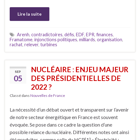
Lire la suite
Arenh
,
contradictoires
,
défis
,
EDF
,
EPR
,
finances
,
Framatome
,
injonctions politiques
,
milliards
,
organisation
,
rachat
,
relever
,
turbines
NUCLÉAIRE : ENJEU MAJEUR
SEP
05
DES PRÉSIDENTIELLES DE
2022 ?
Classé dans
Nouvelles de France
La nécessité d’un débat ouvert et transparent sur l’avenir
de notre secteur énergétique en France est souvent
évoquée. Se pose dans ce cadre la question d’une
possible relance du nucléaire. Différentes notes ont ainsi
été produites, comme celle du HCP[1] « Électricité :