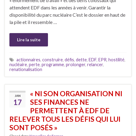
« énormément de travail » et des défis colossaux qui
attendent EDF dans les années à venir. Garantir la
disponibilité du parc nucléaire C’est le dossier en haut de
la pile et il ressemble …
Lire la suite
actionnaires
,
construire
,
défis
,
dette
,
EDF
,
EPR
,
hostilité
,
nucléaire
,
perte
,
programme
,
prolonger
,
relancer
,
renationalisation
« NI SON ORGANISATION NI
JAN
17
SES FINANCES NE
PERMETTENT À EDF DE
RELEVER TOUS LES DÉFIS QUI LUI
SONT POSÉS »
Classé dans
Nouvelles de France