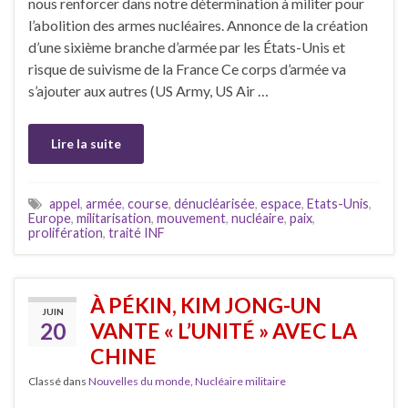
nous renforcer dans notre détermination à militer pour
l’abolition des armes nucléaires. Annonce de la création
d’une sixième branche d’armée par les États-Unis et
risque de suivisme de la France Ce corps d’armée va
s’ajouter aux autres (US Army, US Air …
Lire la suite
appel
,
armée
,
course
,
dénucléarisée
,
espace
,
Etats-Unis
,
Europe
,
militarisation
,
mouvement
,
nucléaire
,
paix
,
prolifération
,
traité INF
À PÉKIN, KIM JONG-UN
JUIN
20
VANTE « L’UNITÉ » AVEC LA
CHINE
Classé dans
Nouvelles du monde
,
Nucléaire militaire