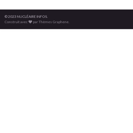
© 2023 NUCLÉAIRE INFOS.
Construit avec
par Thèmes Graphene.