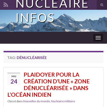
NUCLÉAIRE
Tog
sear
INFOS
Search for:
for
Togg
navig
TAG:
DÉNUCLÉARISÉE
PLAIDOYER POUR LA
MAI
24
CRÉATION D’UNE « ZONE
DÉNUCLÉARISÉE » DANS
L’OCÉAN INDIEN
Classé dans
Nouvelles du monde
,
Nucléaire militaire