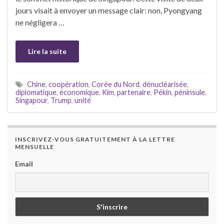
jours visait à envoyer un message clair: non, Pyongyang
ne négligera …
Lire la suite
Chine
,
coopération
,
Corée du Nord
,
dénucléarisée
,
diplomatique
,
économique
,
Kim
,
partenaire
,
Pékin
,
péninsule
,
Singapour
,
Trump
,
unité
INSCRIVEZ-VOUS GRATUITEMENT À LA LETTRE
MENSUELLE
Email