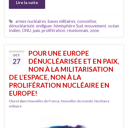
Lire la suite
armes nucléaires
,
bases militaires
,
convoitise
,
dénucléarisée
,
endiguer
,
hémisphère Sud
,
mouvement
,
océan
Indien
,
ONU
,
paix
,
prolifération
,
réunionnais
,
zone
POUR UNE EUROPE
OCT
27
DÉNUCLÉARISÉE ET EN PAIX,
NON À LA MILITARISATION
DE L’ESPACE, NON À LA
PROLIFÉRATION NUCLÉAIRE EN
EUROPE!
Classé dans
Nouvelles de France
,
Nouvelles du monde
,
Nucléaire
militaire