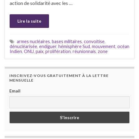
action de solidarité avec les …
Lire la suite
armes nucléaires
,
bases militaires
,
convoitise
,
dénucléarisée
,
endiguer
,
hémisphère Sud
,
mouvement
,
océan
Indien
,
ONU
,
paix
,
prolifération
,
réunionnais
,
zone
INSCRIVEZ-VOUS GRATUITEMENT À LA LETTRE
MENSUELLE
Email