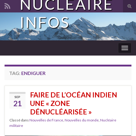
NUCLÉAIRE
Tog
sear
INFOS
Search for:
for
Togg
navig
TAG:
ENDIGUER
FAIRE DE L’OCÉAN INDIEN
SEP
21
UNE « ZONE
DÉNUCLÉARISÉE »
Classé dans
Nouvelles de France
,
Nouvelles du monde
,
Nucléaire
militaire