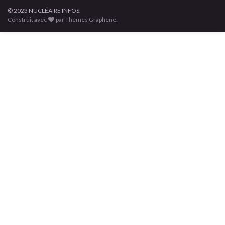
© 2023 NUCLÉAIRE INFOS.
Construit avec
par Thèmes Graphene.