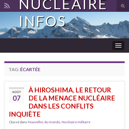
NUCLÉAIRE
Tog
sear
INFOS
Search for:
for
Togg
navig
TAG:
ÉCARTÉE
À HIROSHIMA, LE RETOUR
AOÛT
07
DE LA MENACE NUCLÉAIRE
DANS LES CONFLITS
INQUIÈTE
Classé dans
Nouvelles du monde
,
Nucléaire militaire