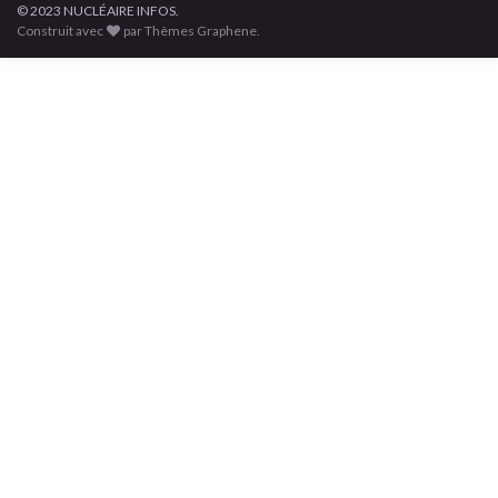
© 2023 NUCLÉAIRE INFOS.
Construit avec
par Thèmes Graphene.