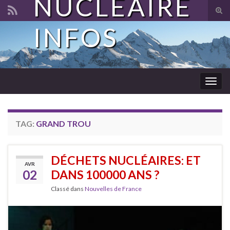
NUCLÉAIRE
Tog
sear
INFOS
Search for:
for
Togg
navig
TAG:
GRAND TROU
DÉCHETS NUCLÉAIRES: ET
AVR
02
DANS 100000 ANS ?
Classé dans
Nouvelles de France