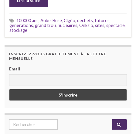
Lire la suite
100000 ans
,
Aube
,
Bure
,
Cigéo
,
déchets
,
futures
,
générations
,
grand trou
,
nucléaires
,
Onkalo
,
sites
,
spectacle
,
stockage
INSCRIVEZ-VOUS GRATUITEMENT À LA LETTRE
MENSUELLE
Email
Search for: