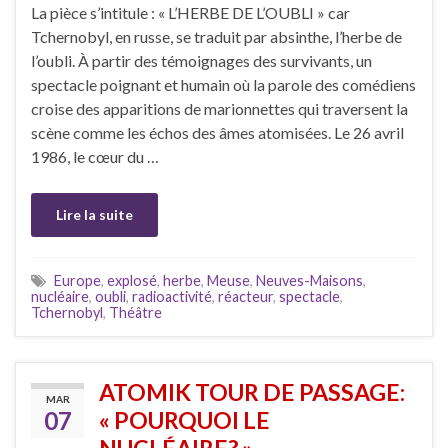
La pièce s’intitule : « L’HERBE DE L’OUBLI » car
Tchernobyl, en russe, se traduit par absinthe, l’herbe de
l’oubli. À partir des témoignages des survivants, un
spectacle poignant et humain où la parole des comédiens
croise des apparitions de marionnettes qui traversent la
scène comme les échos des âmes atomisées. Le 26 avril
1986, le cœur du …
Lire la suite
Europe
,
explosé
,
herbe
,
Meuse
,
Neuves-Maisons
,
nucléaire
,
oubli
,
radioactivité
,
réacteur
,
spectacle
,
Tchernobyl
,
Théâtre
ATOMIK TOUR DE PASSAGE:
MAR
07
« POURQUOI LE