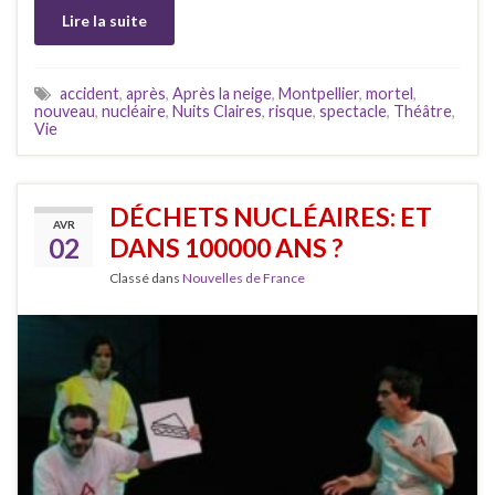
Lire la suite
accident
,
après
,
Après la neige
,
Montpellier
,
mortel
,
nouveau
,
nucléaire
,
Nuits Claires
,
risque
,
spectacle
,
Théâtre
,
Vie
DÉCHETS NUCLÉAIRES: ET
AVR
02
DANS 100000 ANS ?
Classé dans
Nouvelles de France