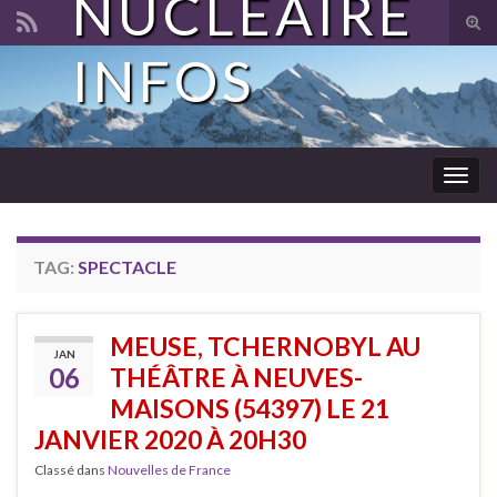
NUCLÉAIRE
Tog
sear
INFOS
Search for:
for
Togg
navig
TAG:
SPECTACLE
MEUSE, TCHERNOBYL AU
JAN
06
THÉÂTRE À NEUVES-
MAISONS (54397) LE 21
JANVIER 2020 À 20H30
Classé dans
Nouvelles de France