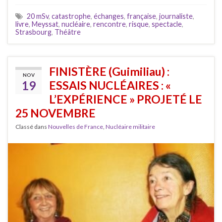
20 mSv
,
catastrophe
,
échanges
,
française
,
journaliste
,
livre
,
Meyssat
,
nucléaire
,
rencontre
,
risque
,
spectacle
,
Strasbourg
,
Théâtre
FINISTÈRE (Guimiliau) :
NOV
19
ESSAIS NUCLÉAIRES : «
L’EXPÉRIENCE » PROJETÉ LE
25 NOVEMBRE
Classé dans
Nouvelles de France
,
Nucléaire militaire