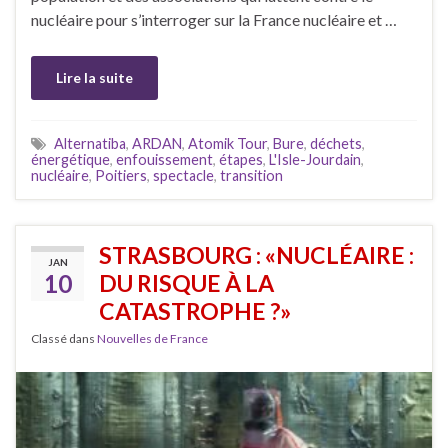
nucléaire pour s’interroger sur la France nucléaire et …
Lire la suite
Alternatiba
,
ARDAN
,
Atomik Tour
,
Bure
,
déchets
,
énergétique
,
enfouissement
,
étapes
,
L'Isle-Jourdain
,
nucléaire
,
Poitiers
,
spectacle
,
transition
STRASBOURG : «NUCLÉAIRE :
JAN
10
DU RISQUE À LA
CATASTROPHE ?»
Classé dans
Nouvelles de France