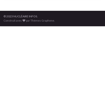
© 2023 NUCLÉAIRE INFOS.
Construit avec
par Thèmes Graphene.