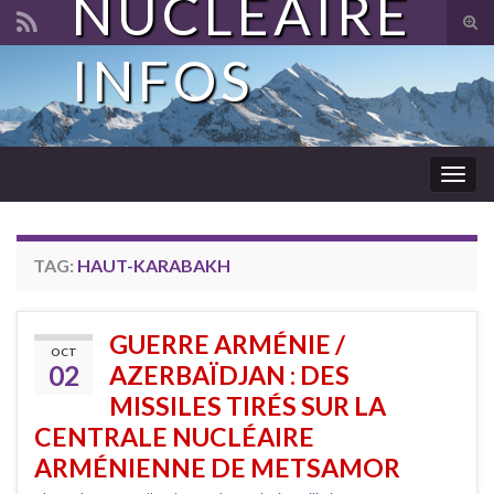
NUCLÉAIRE
Tog
sear
INFOS
Search for:
for
Togg
navig
TAG:
HAUT-KARABAKH
GUERRE ARMÉNIE /
OCT
02
AZERBAÏDJAN : DES
MISSILES TIRÉS SUR LA
CENTRALE NUCLÉAIRE
ARMÉNIENNE DE METSAMOR