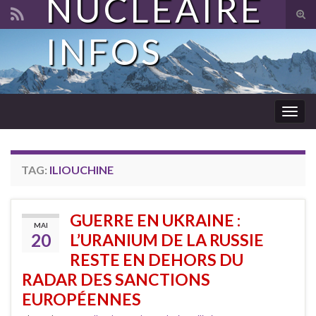
NUCLÉAIRE
Tog
sear
INFOS
Search for:
for
Togg
navig
TAG:
ILIOUCHINE
GUERRE EN UKRAINE :
MAI
20
L’URANIUM DE LA RUSSIE
RESTE EN DEHORS DU
RADAR DES SANCTIONS
EUROPÉENNES