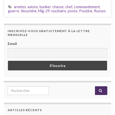
armées
,
avions
,
bunker
,
chasse
,
chef
,
commandement
,
guerre
,
Iliouchine
,
Mig-29
,
nucléaire
,
poste
,
Poutine
,
Russes
INSCRIVEZ-VOUS GRATUITEMENT À LA LETTRE
MENSUELLE
Email
Search for:
ARTICLES RÉCENTS