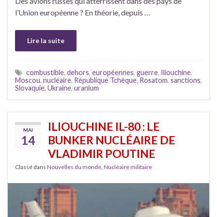
Des avions russes qui atterrissent dans des pays de
l’Union européenne ? En théorie, depuis …
Lire la suite
combustible
,
dehors
,
européennes
,
guerre
,
Iliouchine
,
Moscou
,
nucléaire
,
République Tchèque
,
Rosatom
,
sanctions
,
Slovaquie
,
Ukraine
,
uranium
ILIOUCHINE IL-80 : LE
MAI
14
BUNKER NUCLÉAIRE DE
VLADIMIR POUTINE
Classé dans
Nouvelles du monde
,
Nucléaire militaire