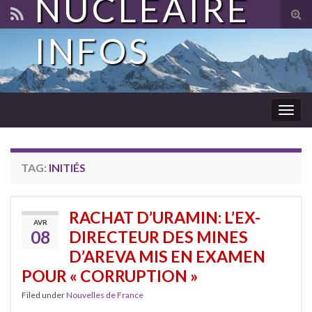
NUCLÉAIRE
Tog
sear
INFOS
for
Togg
navig
TAG:
INITIÉS
RACHAT D’URAMIN: L’EX-
AVR
08
DIRECTEUR DES MINES
D’AREVA MIS EN EXAMEN
POUR « CORRUPTION »
Filed under
Nouvelles de France