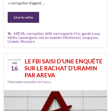
« corruption d’agent …
Lire la suite
AREVA
,
corruption
,
délit
,
escroquerie
,
Fric
,
garde à vue
,
initiés
,
Lauvergeon
,
mis en examen
,
Montessus
,
soupçons
,
Uramin
,
Wouters
LE FBI SAISI D’UNE ENQUÊTE
JAN
16
SUR LE RACHAT D’URAMIN
PAR AREVA
Filed under
Nouvelles de France