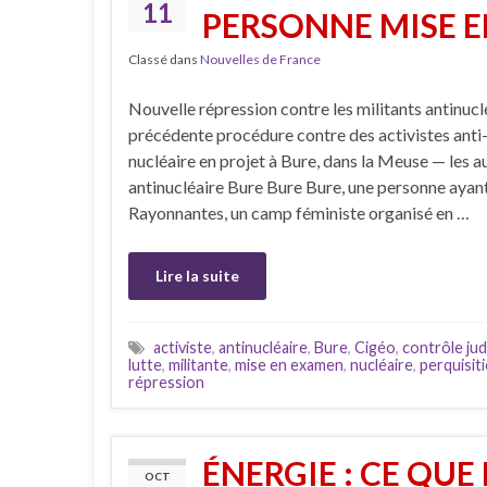
11
PERSONNE MISE 
Classé dans
Nouvelles de France
Nouvelle répression contre les militants antinuclé
précédente procédure contre des activistes anti
nucléaire en projet à Bure, dans la Meuse — les au
antinucléaire Bure Bure Bure, une personne ayant 
Rayonnantes, un camp féministe organisé en …
Lire la suite
activiste
,
antinucléaire
,
Bure
,
Cigéo
,
contrôle jud
lutte
,
militante
,
mise en examen
,
nucléaire
,
perquisit
répression
ÉNERGIE : CE QUE 
OCT