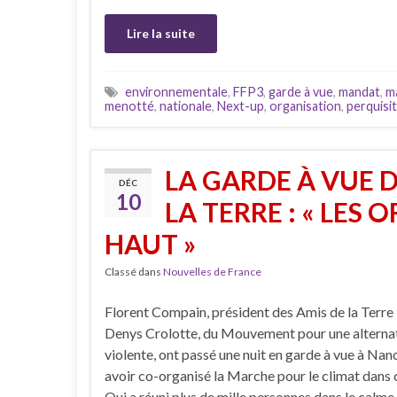
Lire la suite
environnementale
,
FFP3
,
garde à vue
,
mandat
,
m
menotté
,
nationale
,
Next-up
,
organisation
,
perquisi
LA GARDE À VUE 
DÉC
10
LA TERRE : « LES
HAUT »
Classé dans
Nouvelles de France
Florent Compain, président des Amis de la Terre 
Denys Crolotte, du Mouvement pour une alterna
violente, ont passé une nuit en garde à vue à Nanc
avoir co-organisé la Marche pour le climat dans ce
Qui a réuni plus de mille personnes dans le calme