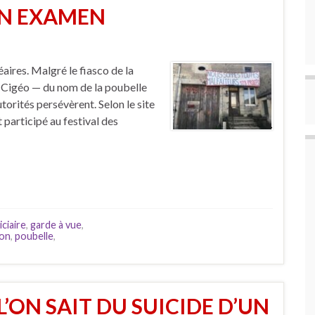
EN EXAMEN
aires. Malgré le fiasco de la
-Cigéo — du nom de la poubelle
torités persévèrent. Selon le site
participé au festival des
iciaire
,
garde à vue
,
ion
,
poubelle
,
L’ON SAIT DU SUICIDE D’UN