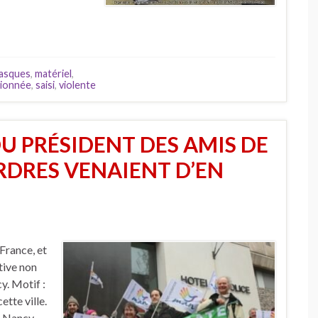
asques
,
matériel
,
tionnée
,
saisi
,
violente
DU PRÉSIDENT DES AMIS DE
 ORDRES VENAIENT D’EN
France, et
tive non
y. Motif :
tte ville.
. Nancy,