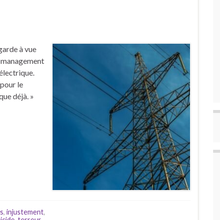
 garde à vue
 « management
électrique.
 pour le
que déjà. »
es
,
injustement
,
icide
,
terreur