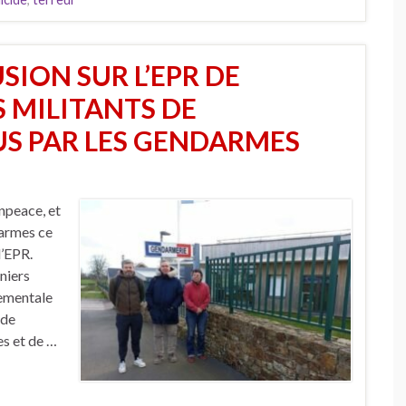
SION SUR L’EPR DE
S MILITANTS DE
S PAR LES GENDARMES
npeace, et
darmes ce
 l’EPR.
niers
nementale
 de
s et de …