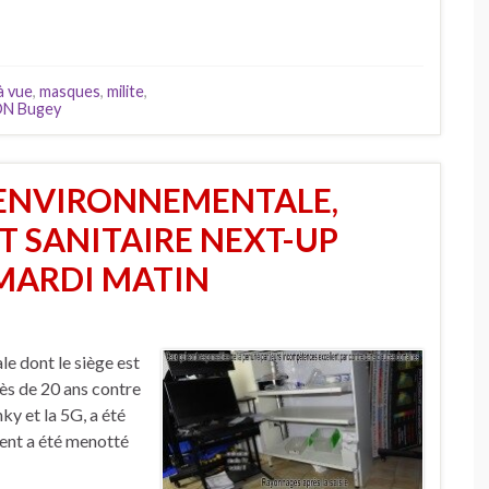
à vue
,
masques
,
milite
,
N Bugey
 ENVIRONNEMENTALE,
T SANITAIRE NEXT-UP
 MARDI MATIN
e dont le siège est
rès de 20 ans contre
nky et la 5G, a été
dent a été menotté