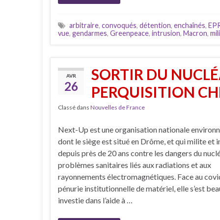
arbitraire
,
convoqués
,
détention
,
enchaînés
,
EP
vue
,
gendarmes
,
Greenpeace
,
intrusion
,
Macron
,
mil
SORTIR DU NUCLÉA
AVR
26
PERQUISITION CHE
Classé dans
Nouvelles de France
Next-Up est une organisation nationale environ
dont le siège est situé en Drôme, et qui milite et
depuis près de 20 ans contre les dangers du nuclé
problèmes sanitaires liés aux radiations et aux
rayonnements électromagnétiques. Face au covid
pénurie institutionnelle de matériel, elle s’est b
investie dans l’aide à …