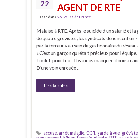
22
AGENT DE RTE
Classé dans
Nouvelles de France
Malaise à RTE. Après le suicide d’un salarié et la
de quatre grévistes, les syndicats dénoncent un
par la terreur » au sein du gestionnaire du réseau 
« C’est un garçon qui était précieux pour l’équipe,
boulot, pour tout. Il va nous manquer, il nous man
D’une voix enrouée …
Lire la suite
accuse
,
arrêt maladie
,
CGT
,
garde à vue
,
grévist
management
,
Mines-Énergie
,
plainte
,
RTE
,
salarié
,
su