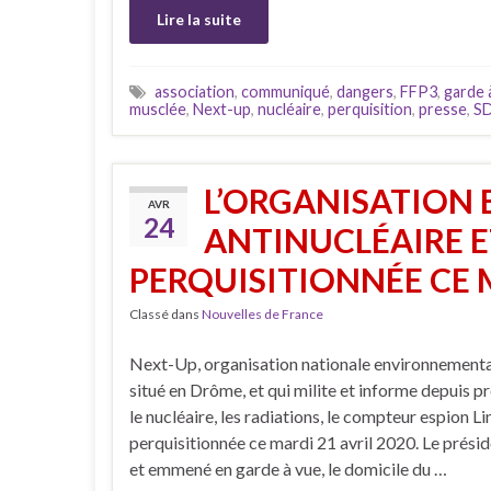
Lire la suite
association
,
communiqué
,
dangers
,
FFP3
,
garde 
musclée
,
Next-up
,
nucléaire
,
perquisition
,
presse
,
SD
L’ORGANISATION
AVR
24
ANTINUCLÉAIRE E
PERQUISITIONNÉE CE
Classé dans
Nouvelles de France
Next-Up, organisation nationale environnemental
situé en Drôme, et qui milite et informe depuis p
le nucléaire, les radiations, le compteur espion Li
perquisitionnée ce mardi 21 avril 2020. Le prési
et emmené en garde à vue, le domicile du …