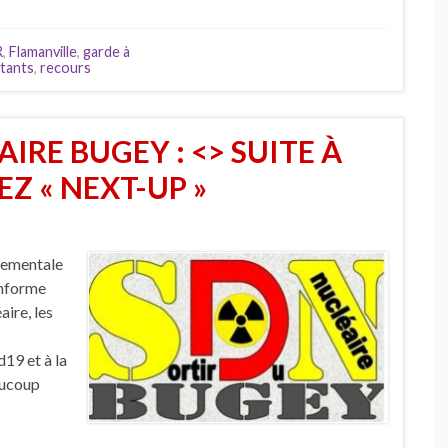
R
,
Flamanville
,
garde à
itants
,
recours
IRE BUGEY : <> SUITE À
Z « NEXT-UP »
nementale
 informe
aire, les
19 et à la
eaucoup