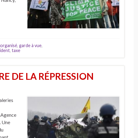
organisé
,
garde à vue
,
ident
,
taxe
RE DE LA RÉPRESSION
aleries
u Agence
. Une
du
rnant