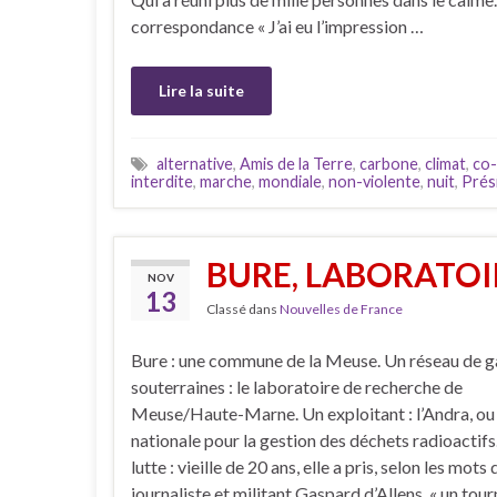
correspondance « J’ai eu l’impression …
Lire la suite
alternative
,
Amis de la Terre
,
carbone
,
climat
,
co-
interdite
,
marche
,
mondiale
,
non-violente
,
nuit
,
Prés
BURE, LABORATOI
NOV
13
Classé dans
Nouvelles de France
Bure : une commune de la Meuse. Un réseau de g
souterraines : le laboratoire de recherche de
Meuse/Haute-Marne. Un exploitant : l’Andra, o
nationale pour la gestion des déchets radioactifs
lutte : vieille de 20 ans, elle a pris, selon les mots 
journaliste et militant Gaspard d’Allens, « un tou