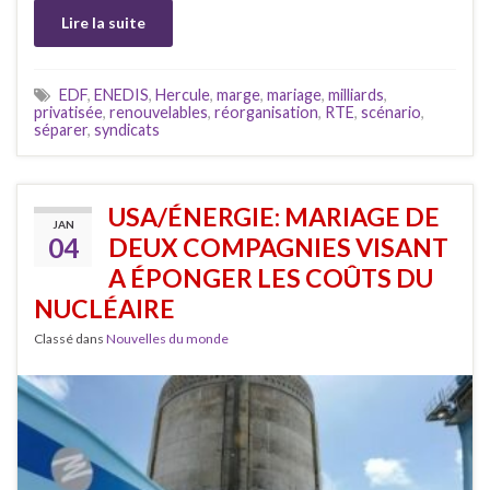
Lire la suite
EDF
,
ENEDIS
,
Hercule
,
marge
,
mariage
,
milliards
,
privatisée
,
renouvelables
,
réorganisation
,
RTE
,
scénario
,
séparer
,
syndicats
USA/ÉNERGIE: MARIAGE DE
JAN
04
DEUX COMPAGNIES VISANT
A ÉPONGER LES COÛTS DU
NUCLÉAIRE
Classé dans
Nouvelles du monde