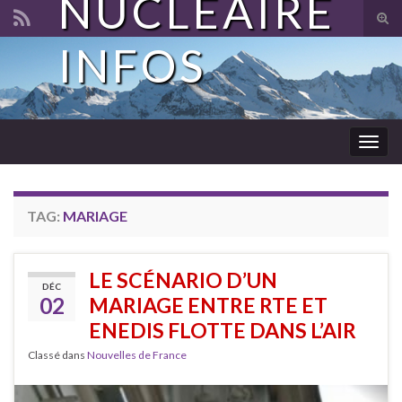
NUCLÉAIRE
Tog
sear
INFOS
Search for:
for
Togg
navig
TAG:
MARIAGE
LE SCÉNARIO D’UN
DÉC
02
MARIAGE ENTRE RTE ET
ENEDIS FLOTTE DANS L’AIR
Classé dans
Nouvelles de France