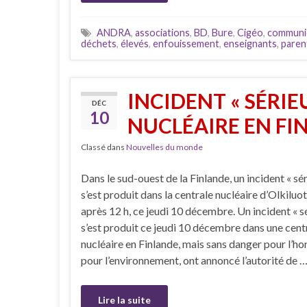
ANDRA
,
associations
,
BD
,
Bure
,
Cigéo
,
communi
déchets
,
élevés
,
enfouissement
,
enseignants
,
paren
INCIDENT « SÉRI
DÉC
10
NUCLÉAIRE EN FI
Classé dans
Nouvelles du monde
Dans le sud-ouest de la Finlande, un incident « sé
s’est produit dans la centrale nucléaire d’Olkiluo
après 12 h, ce jeudi 10 décembre. Un incident « s
s’est produit ce jeudi 10 décembre dans une cent
nucléaire en Finlande, mais sans danger pour l’
pour l’environnement, ont annoncé l’autorité de 
Lire la suite