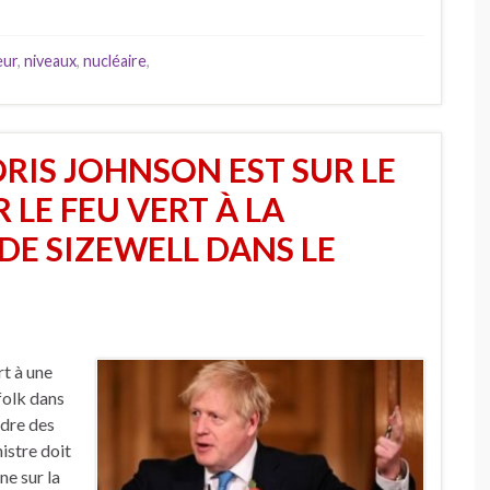
eur
,
niveaux
,
nucléaire
,
RIS JOHNSON EST SUR LE
LE FEU VERT À LA
DE SIZEWELL DANS LE
rt à une
folk dans
ndre des
istre doit
e sur la