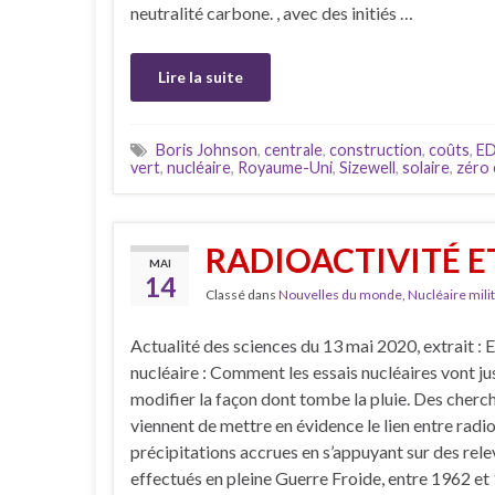
neutralité carbone. , avec des initiés …
Lire la suite
Boris Johnson
,
centrale
,
construction
,
coûts
,
E
vert
,
nucléaire
,
Royaume-Uni
,
Sizewell
,
solaire
,
zéro 
RADIOACTIVITÉ E
MAI
14
Classé dans
Nouvelles du monde
,
Nucléaire milit
Actualité des sciences du 13 mai 2020, extrait : 
nucléaire : Comment les essais nucléaires vont ju
modifier la façon dont tombe la pluie. Des cherc
viennent de mettre en évidence le lien entre radio
précipitations accrues en s’appuyant sur des rele
effectués en pleine Guerre Froide, entre 1962 et