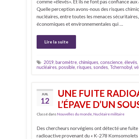
comme «élevés». Et ils ne font pas confiance aux 
Quelle perception avons-nous des risques chimiq
nucléaires, entre toutes les menaces sécuritaires,
économiques et environnementales qui …
Lire la suite
2019
,
baromètre
,
chimiques
,
conscience
,
élevés
,
nucléaires
,
possible
,
risques
,
sondes
,
Tchernobyl
,
vé
UNE FUITE RADIO
JUIL
12
L’ÉPAVE D’UN SO
Classé dans
Nouvelles du monde
,
Nucléaire militaire
Des chercheurs norvégiens ont détecté une fuite
radioactive provenant du « K-278 Komsomolets »,