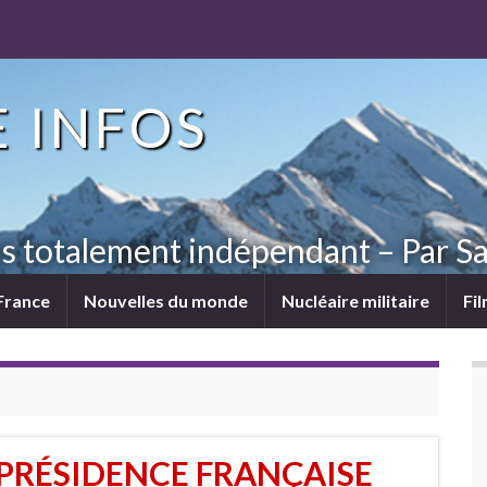
 INFOS
ns totalement indépendant – Par Sa
France
Nouvelles du monde
Nucléaire militaire
Fi
A PRÉSIDENCE FRANÇAISE