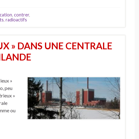
cation
,
contrer
,
ts
,
radioactifs
EUX » DANS UNE CENTRALE
NLANDE
rieux »
to, peu
érieux »
rale
homme ou
…