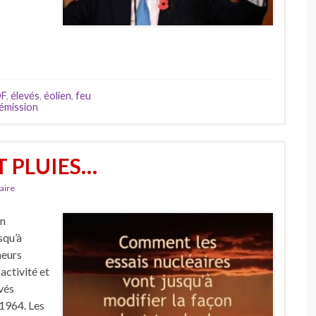
DF
,
élevés
,
éolien
,
feu
émission
T PLUIES…
aire
En
squ’à
heurs
activité et
vés
 1964. Les