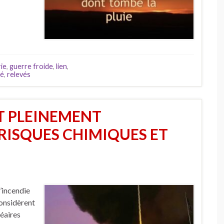
ie
,
guerre froide
,
lien
,
té
,
relevés
T PLEINEMENT
RISQUES CHIMIQUES ET
’incendie
considèrent
léaires