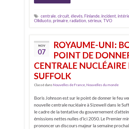
centrale
,
circuit
,
élevés
,
Finlande
,
incident
,
intéri
Olkiluoto
,
primaire
,
radiation
,
sérieux
,
TVO
ROYAUME-UNI: BO
NOV
07
POINT DE DONNER 
CENTRALE NUCLÉAIRE 
SUFFOLK
Classé dans
Nouvelles de France
,
Nouvelles du monde
Boris Johnson est sur le point de donner le feu ve
nouvelle centrale nucléaire à Sizewell dans le Suf
le cadre de la tentative du gouvernement d’attei
émissions nettes nulles d’ici 2050. Le Premier min
prononcer un discours majeur la semaine prochain