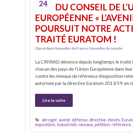
24
DU CONSEIL DE L’U
EUROPÉENNE « L’AVEN
POURSUIT NOTRE ACTI
TRAITÉ EURATOM !
Classé dans
Nouvelles de France
,
Nouvelles du monde
La CRIIRAD dénonce depuis longtemps le traité Eu
chacun des pays de l’Union Européenne dans leur d
contre les niveaux de référence d’exposition reten
autorisée par la directive Euratom 2013/59, en s
Lire la suite
abroger
,
avenir
,
défense
,
directive
,
élevés
,
Eura
exposition
,
industriels
,
niveaux
,
pétition
,
référence
,