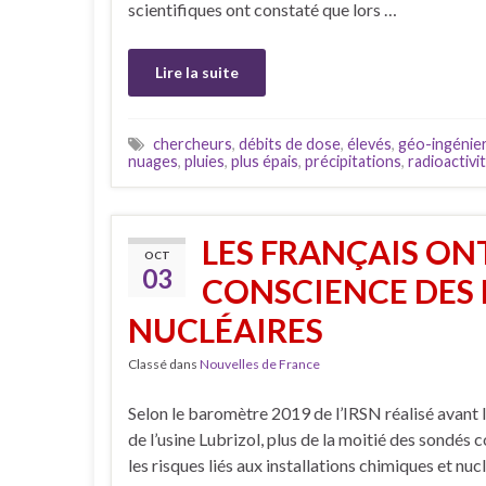
scientifiques ont constaté que lors …
Lire la suite
chercheurs
,
débits de dose
,
élevés
,
géo-ingénier
nuages
,
pluies
,
plus épais
,
précipitations
,
radioactivi
LES FRANÇAIS ON
OCT
03
CONSCIENCE DES 
NUCLÉAIRES
Classé dans
Nouvelles de France
Selon le baromètre 2019 de l’IRSN réalisé avant l
de l’usine Lubrizol, plus de la moitié des sondés 
les risques liés aux installations chimiques et nuc