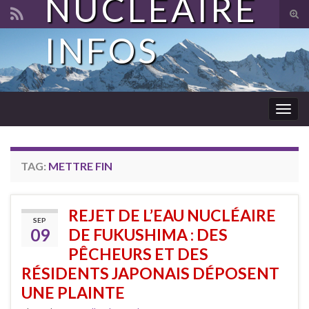
NUCLÉAIRE
Tog
sear
INFOS
Search for:
for
Togg
navig
TAG:
METTRE FIN
REJET DE L’EAU NUCLÉAIRE
SEP
09
DE FUKUSHIMA : DES
PÊCHEURS ET DES
RÉSIDENTS JAPONAIS DÉPOSENT
UNE PLAINTE