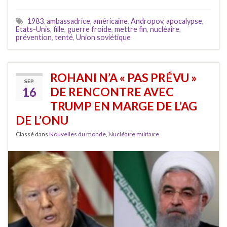
1983
,
ambassadrice
,
américaine
,
Andropov
,
apocalypse
,
Etats-Unis
,
fille
,
guerre froide
,
mettre fin
,
nucléaire
,
prévention
,
tenté
,
Union soviétique
ROHANI N’A « PAS PRÉVU »
SEP
16
DE RENCONTRE AVEC
TRUMP EN MARGE DE L’AG
DE L’ONU
Classé dans
Nouvelles du monde
,
Nucléaire militaire