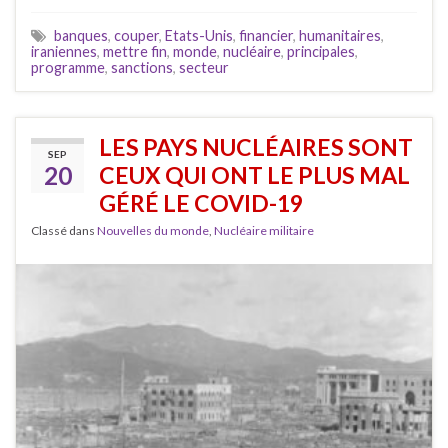
banques
,
couper
,
Etats-Unis
,
financier
,
humanitaires
,
iraniennes
,
mettre fin
,
monde
,
nucléaire
,
principales
,
programme
,
sanctions
,
secteur
LES PAYS NUCLÉAIRES SONT
SEP
20
CEUX QUI ONT LE PLUS MAL
GÉRÉ LE COVID-19
Classé dans
Nouvelles du monde
,
Nucléaire militaire