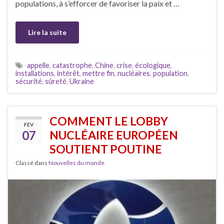
populations, à s’efforcer de favoriser la paix et …
Lire la suite
appelle
,
catastrophe
,
Chine
,
crise
,
écologique
,
installations
,
intérêt
,
mettre fin
,
nucléaires
,
population
,
sécurité
,
sûreté
,
Ukraine
COMMENT LE LOBBY
FÉV
07
NUCLÉAIRE EUROPÉEN
SOUTIENT POUTINE
Classé dans
Nouvelles du monde