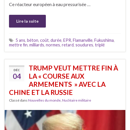
Ce réacteur européen à eau pressurisée …
Lire la suite
5 ans
,
béton
,
coût
,
durée
,
EPR
,
Flamanville
,
Fukushima
,
mettre fin
,
milliards
,
normes
,
retard
,
soudures
,
triplé
TRUMP VEUT METTRE FIN À
DÉC
04
LA « COURSE AUX
ARMEMENTS » AVEC LA
CHINE ET LA RUSSIE
Classé dans
Nouvelles du monde
,
Nucléaire militaire