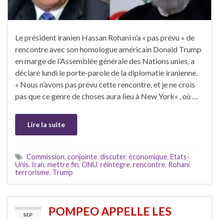
Le président iranien Hassan Rohani n’a « pas prévu » de
rencontre avec son homologue américain Donald Trump
en marge de l’Assemblée générale des Nations unies, a
déclaré lundi le porte-parole de la diplomatie iranienne.
« Nous n’avons pas prévu cette rencontre, et je ne crois
pas que ce genre de choses aura lieu à New York« , où …
Lire la suite
Commission
,
conjointe
,
discuter
,
économique
,
Etats-
Unis
,
Iran
,
mettre fin
,
ONU
,
réintégre
,
rencontre
,
Rohani
,
terrorisme
,
Trump
POMPEO APPELLE LES
SEP