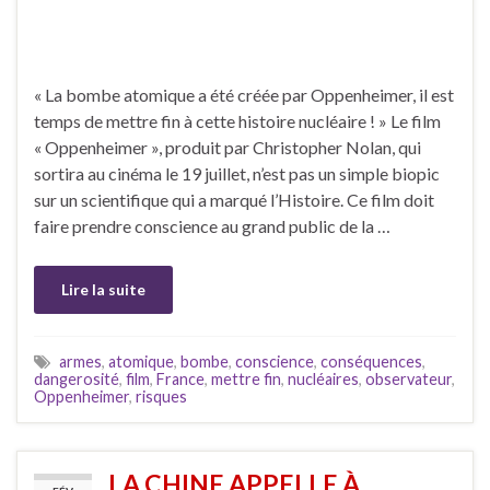
« La bombe atomique a été créée par Oppenheimer, il est
temps de mettre fin à cette histoire nucléaire ! » Le film
« Oppenheimer », produit par Christopher Nolan, qui
sortira au cinéma le 19 juillet, n’est pas un simple biopic
sur un scientifique qui a marqué l’Histoire. Ce film doit
faire prendre conscience au grand public de la …
Lire la suite
armes
,
atomique
,
bombe
,
conscience
,
conséquences
,
dangerosité
,
film
,
France
,
mettre fin
,
nucléaires
,
observateur
,
Oppenheimer
,
risques
LA CHINE APPELLE À