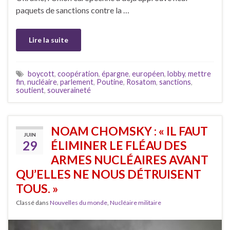
paquets de sanctions contre la …
Lire la suite
boycott
,
coopération
,
épargne
,
européen
,
lobby
,
mettre
fin
,
nucléaire
,
parlement
,
Poutine
,
Rosatom
,
sanctions
,
soutient
,
souveraineté
NOAM CHOMSKY : « IL FAUT
JUIN
29
ÉLIMINER LE FLÉAU DES
ARMES NUCLÉAIRES AVANT
QU’ELLES NE NOUS DÉTRUISENT
TOUS. »
Classé dans
Nouvelles du monde
,
Nucléaire militaire