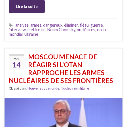
Lire la suite
analyse
,
armes
,
dangereux
,
éliminer
,
fléau
,
guerre
,
interview
,
mettre fin
,
Noam Chomsky
,
nucléaires
,
ordre
mondial
,
Ukraine
MOSCOU MENACE DE
MAI
14
RÉAGIR SI L’OTAN
RAPPROCHE LES ARMES
NUCLÉAIRES DE SES FRONTIÈRES
Classé dans
Nouvelles du monde
,
Nucléaire militaire