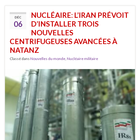
NUCLÉAIRE: L’IRAN PRÉVOIT
DÉC
06
D’INSTALLER TROIS
NOUVELLES
CENTRIFUGEUSES AVANCÉES À
NATANZ
Classé dans
Nouvelles du monde
,
Nucléaire militaire