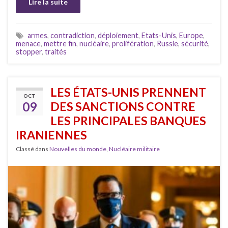
Lire la suite
armes
,
contradiction
,
déploiement
,
Etats-Unis
,
Europe
,
menace
,
mettre fin
,
nucléaire
,
prolifération
,
Russie
,
sécurité
,
stopper
,
traités
LES ÉTATS-UNIS PRENNENT
OCT
09
DES SANCTIONS CONTRE
LES PRINCIPALES BANQUES
IRANIENNES
Classé dans
Nouvelles du monde
,
Nucléaire militaire