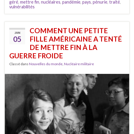
géré
,
mettre fin
,
nucléaires
,
pandémie
,
pays
,
pénurie
,
traité
,
vulnérabilités
COMMENT UNE PETITE
JAN
05
FILLE AMÉRICAINE A TENTÉ
DE METTRE FIN À LA
GUERRE FROIDE
Classé dans
Nouvelles du monde
,
Nucléaire militaire