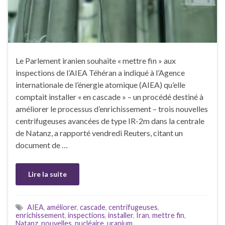
Le Parlement iranien souhaite « mettre fin » aux
inspections de l’AIEA Téhéran a indiqué à l’Agence
internationale de l’énergie atomique (AIEA) qu’elle
comptait installer « en cascade » – un procédé destiné à
améliorer le processus d’enrichissement – trois nouvelles
centrifugeuses avancées de type IR-2m dans la centrale
de Natanz, a rapporté vendredi Reuters, citant un
document de …
Lire la suite
AIEA
,
améliorer
,
cascade
,
centrifugeuses
,
enrichissement
,
inspections
,
installer
,
Iran
,
mettre fin
,
Natanz
,
nouvelles
,
nucléaire
,
uranium