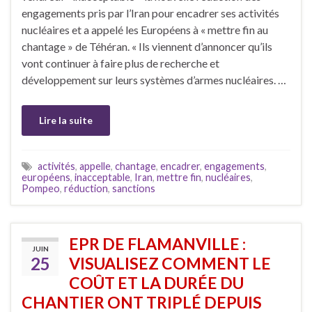
engagements pris par l’Iran pour encadrer ses activités
nucléaires et a appelé les Européens à « mettre fin au
chantage » de Téhéran. « Ils viennent d’annoncer qu’ils
vont continuer à faire plus de recherche et
développement sur leurs systèmes d’armes nucléaires. …
Lire la suite
activités
,
appelle
,
chantage
,
encadrer
,
engagements
,
européens
,
inacceptable
,
Iran
,
mettre fin
,
nucléaires
,
Pompeo
,
réduction
,
sanctions
EPR DE FLAMANVILLE :
JUIN
25
VISUALISEZ COMMENT LE
COÛT ET LA DURÉE DU
CHANTIER ONT TRIPLÉ DEPUIS