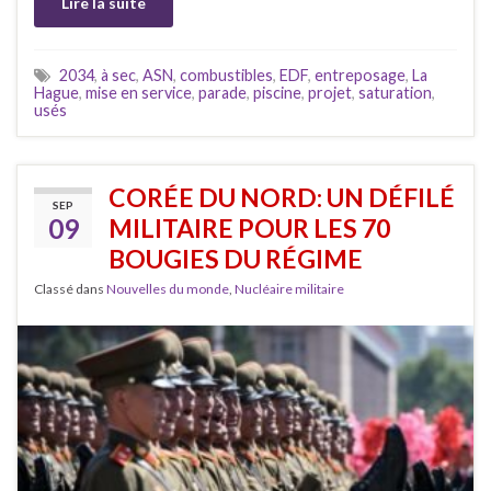
Lire la suite
2034
,
à sec
,
ASN
,
combustibles
,
EDF
,
entreposage
,
La
Hague
,
mise en service
,
parade
,
piscine
,
projet
,
saturation
,
usés
CORÉE DU NORD: UN DÉFILÉ
SEP
09
MILITAIRE POUR LES 70
BOUGIES DU RÉGIME
Classé dans
Nouvelles du monde
,
Nucléaire militaire