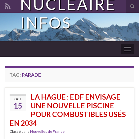
NUCLÉAIRE
Tog
sear
INFOS
Search for:
for
Togg
navig
TAG:
PARADE
LA HAGUE : EDF ENVISAGE
OCT
15
UNE NOUVELLE PISCINE
POUR COMBUSTIBLES USÉS
EN 2034
Classé dans
Nouvelles de France