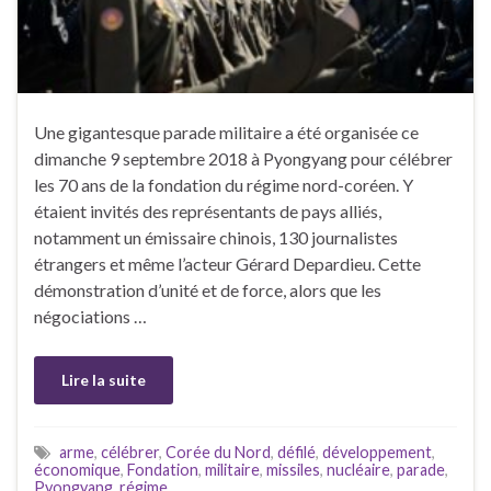
Une gigantesque parade militaire a été organisée ce
dimanche 9 septembre 2018 à Pyongyang pour célébrer
les 70 ans de la fondation du régime nord-coréen. Y
étaient invités des représentants de pays alliés,
notamment un émissaire chinois, 130 journalistes
étrangers et même l’acteur Gérard Depardieu. Cette
démonstration d’unité et de force, alors que les
négociations …
Lire la suite
arme
,
célébrer
,
Corée du Nord
,
défilé
,
développement
,
économique
,
Fondation
,
militaire
,
missiles
,
nucléaire
,
parade
,
Pyongyang
,
régime