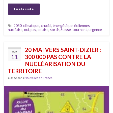
Lire la suite
2050
,
climatique
,
crucial
,
énergétique
,
éoliennes
,
nucléaire
,
oui
,
pas
,
solaire
,
sortir
,
Suisse
,
tournant
,
urgence
20 MAI VERS SAINT-DIZIER :
AVR
11
300 000 PAS CONTRE LA
NUCLÉARISATION DU
TERRITOIRE
Classé dans
Nouvelles de France