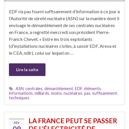
EDF n’a pas fourni suffisamment d’information à ce jour à
l’Autorité de sûreté nucléaire (ASN) sur la manière dont il
envisage le démantèlement de ses centrales nucléaires
en France, a regretté mercredi son président Pierre-
Franck Chevet. « Entre les trois exploitants
(d’installations nucléaires civiles, à savoir EDF, Areva et
le CEA, ndlr), celui sur lequel on …
Lire la suite
ASN
,
centrales
,
démantèlement
,
EDF
,
éléments
,
informations
,
milliards
,
moins
,
nucléaires
,
pas
,
suffisamment
,
techniques
LA FRANCE PEUT SE PASSER
FÉV
09
DE L’ÉLECTRICITÉ DE