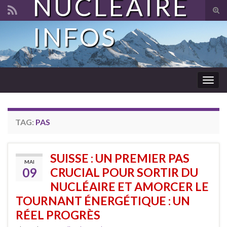
NUCLÉAIRE
Tog
sear
INFOS
Search for:
for
Togg
navig
TAG:
PAS
SUISSE : UN PREMIER PAS
MAI
09
CRUCIAL POUR SORTIR DU
NUCLÉAIRE ET AMORCER LE
TOURNANT ÉNERGÉTIQUE : UN
RÉEL PROGRÈS