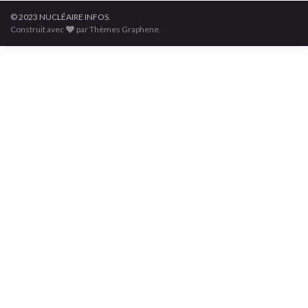
© 2023 NUCLÉAIRE INFOS.
Construit avec
par Thèmes Graphene.