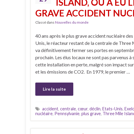
ISLAND, OÙ A EU 
GRAVE ACCIDENT NUCL
Classé dans
Nouvelles du monde
40 ans après le plus grave accident nucléaire des
Unis, le réacteur restant de la centrale de Three 
va définitivement fermer ses portes en septemb
prochain. Les élus locaux ne sont pas parvenus à 
cette installation en perte, malgré son impact sur
et les émissions de CO2. En 1979, le premier …
Lire la suite
accident
,
centrale
,
cœur
,
déclin
,
Etats-Unis
,
Exel
nucléaire
,
Pennsylvanie
,
plus grave
,
Three Mile Islan