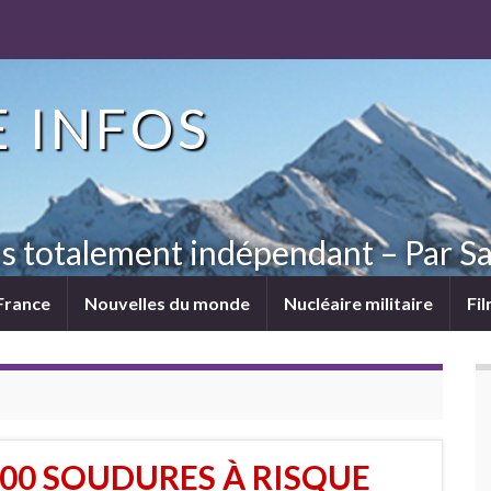
 INFOS
ns totalement indépendant – Par Sa
France
Nouvelles du monde
Nucléaire militaire
Fi
200 SOUDURES À RISQUE