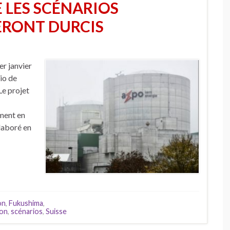
E LES SCÉNARIOS
ERONT DURCIS
er janvier
io de
Le projet
ment en
laboré en
on
,
Fukushima
,
ion
,
scénarios
,
Suisse