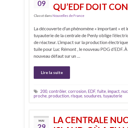
09
QU’EDF DOIT CO
Classé dans
Nouvelles de France
La découverte d’un phénomène « important » et i
tuyauterie de la centrale de Penly oblige l’électri
de réacteur. L’impact sur la production électriqu
tuile pour Luc Rémont , le nouveau PDG d’EDF. À 
nouveau défaut sur un …
Lire la suite
200
,
contrôler
,
corrosion
,
EDF
,
fuite
,
impact
,
nuc
proche
,
production
,
risque
,
soudures
,
tuyauterie
LA CENTRALE NUC
MAI
29