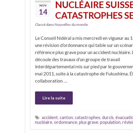
NUCLÉAIRE SUISS
NOV
14
CATASTROPHES S
Classé dans
Nouvelles du monde
Le Conseil fédéral a mis mercredi en vigueur au 1
une révision d’ordonnance qui table sur un scénar
référence plus grave pour un accident nucléaire. 
découle des travaux d’un groupe de travail
interdépartemental mis sur pied par le gouverne
mai 2011, suite à la catastrophe de Fukushima. É
collaboration …
Lire la suite
accident
,
canton
,
catastrophes
,
durcis
,
évacuati
nucléaire
,
ordonnance
,
plus grave
,
population
,
révis