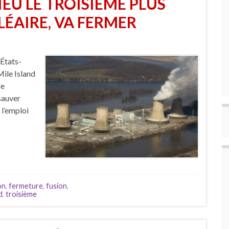
LIEU LE TROISIÈME PLUS
ÉAIRE, VA FERMER
 États-
Mile Island
re
sauver
 l’emploi
on
,
fermeture
,
fusion
,
d
,
troisième