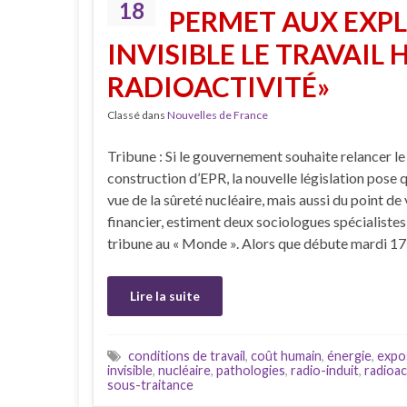
18
PERMET AUX EXP
INVISIBLE LE TRAVAIL
RADIOACTIVITÉ»
Classé dans
Nouvelles de France
Tribune : Si le gouvernement souhaite relancer le 
construction d’EPR, la nouvelle législation pose 
vue de la sûreté nucléaire, mais aussi du point de
financier, estiment deux sociologues spécialistes
tribune au « Monde ». Alors que débute mardi 17
Lire la suite
conditions de travail
,
coût humain
,
énergie
,
expo
invisible
,
nucléaire
,
pathologies
,
radio-induit
,
radioac
sous-traitance