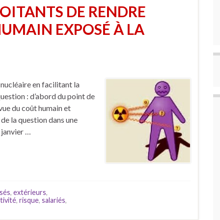
LOITANTS DE RENDRE
 HUMAIN EXPOSÉ À LA
nucléaire en facilitant la
question : d’abord du point de
 vue du coût humain et
 de la question dans une
 janvier …
sés
,
extérieurs
,
tivité
,
risque
,
salariés
,