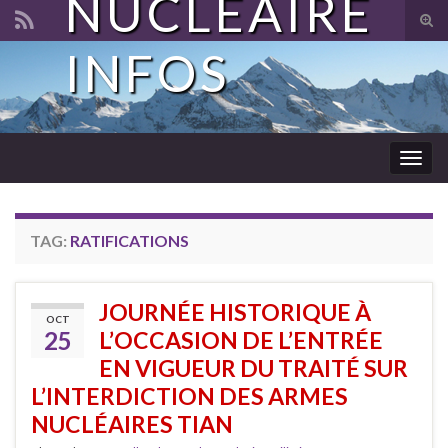
NUCLÉAIRE
Tog
sear
INFOS
Search for:
for
Togg
navig
TAG:
RATIFICATIONS
JOURNÉE HISTORIQUE À
OCT
25
L’OCCASION DE L’ENTRÉE
EN VIGUEUR DU TRAITÉ SUR
L’INTERDICTION DES ARMES
NUCLÉAIRES TIAN