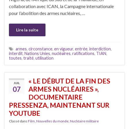
collaboration avec ICAN, la Campagne internationale
pour l’abolition des armes nucléaires, …
Lire la suite
armes
,
circonstance
,
en vigueur
,
entrée
,
interdiction
,
interdit
,
Nations Unies
,
nucléaires
,
ratifications
,
TIAN
,
toutes
,
traité
,
utilisation
« LE DÉBUT DE LA FIN DES
JUIL
07
ARMES NUCLÉAIRES »,
DOCUMENTAIRE
PRESSENZA, MAINTENANT SUR
YOUTUBE
Classé dans
Film
,
Nouvelles du monde
,
Nucléaire militaire