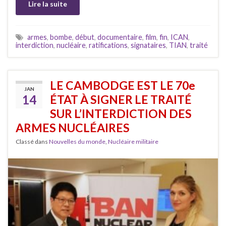
Lire la suite
armes
,
bombe
,
début
,
documentaire
,
film
,
fin
,
ICAN
,
interdiction
,
nucléaire
,
ratifications
,
signataires
,
TIAN
,
traité
LE CAMBODGE EST LE 70e
JAN
14
ÉTAT À SIGNER LE TRAITÉ
SUR L’INTERDICTION DES
ARMES NUCLÉAIRES
Classé dans
Nouvelles du monde
,
Nucléaire militaire