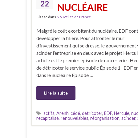
22
NUCLÉAIRE
Classé dans
Nouvelles de France
Malgré le coût exorbitant du nucléaire, EDF con
développer la filière. Pour affronter le mur
d’investissement qui se dresse, le gouvernement 
scinder l’entreprise en deux avec le projet Hercul
article est le premier épisode de notre série : Her
de détricoter le service public Épisode 1 : EDF 
dans le nucléaire Épisode …
Lire la suite
actifs
,
Arenh
,
cédé
,
détricoter
,
EDF
,
Hercule
,
nuc
recapitalisé
,
renouvelables
,
réorganisation
,
scinder
,