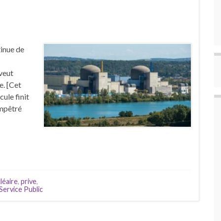
tinue de
veut
e. [Cet
cule finit
empêtré
léaire
,
prive
,
Service Public