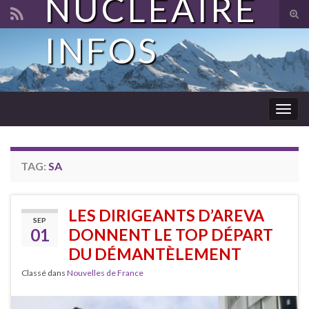
NUCLÉAIRE
Tog
sear
INFOS
Search for:
for
Togg
navig
TAG:
SA
LES DIRIGEANTS D’AREVA
SEP
01
DONNENT LE TOP DÉPART
DU DÉMANTÈLEMENT
Classé dans
Nouvelles de France