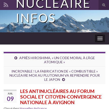
NUCLÉAIRE
Tog
sear
INFOS
Search for:
for
Togg
navig
APRÈS HIROSHIMA, « UN CODE MORAL À L’ÂGE
ATOMIQUE »
INCROYABLE ! LA FABRICATION DE « COMBUSTIBLE »
NUCLÉAIRE MOX AU PLUTONIUM VA REPRENDRE POUR
LE JAPON
LES ANTINUCLÉAIRES AU FORUM
JUIL
SOCIAL ET CITOYEN-CONVERGENCE
09
NATIONALE À AVIGNON
Classé dans
Nouvelles de France