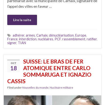
partenariat avec la municipalité de Carhaix, signataire de
l’appel des villes en faveur …
Lire la suite
adhérer
,
armes
,
Carhaix
,
dénucléarisation
,
Europe
,
France
,
interdiction
,
nucléaires
,
PCF
,
rassemblement
,
ratifier
,
signer
,
TIAN
SUISSE: LE BRAS DE FER
OCT
18
ATOMIQUE ENTRE CARLO
SOMMARUGA ET IGNAZIO
CASSIS
Filed under
Nouvelles du monde
,
Nucléaire militaire