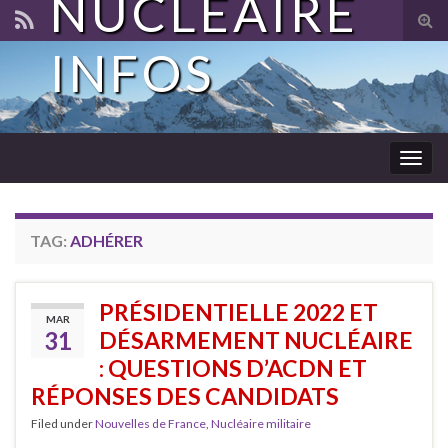
NUCLÉAIRE
Tog
sear
INFOS
for
Togg
navig
TAG:
ADHÉRER
PRÉSIDENTIELLE 2022 ET
MAR
31
DÉSARMEMENT NUCLÉAIRE
: QUESTIONS D’ACDN ET
RÉPONSES DES CANDIDATS
Filed under
Nouvelles de France
,
Nucléaire militaire