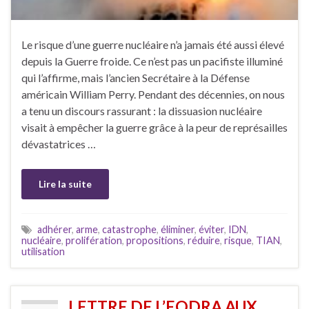
Le risque d’une guerre nucléaire n’a jamais été aussi élevé
depuis la Guerre froide. Ce n’est pas un pacifiste illuminé
qui l’affirme, mais l’ancien Secrétaire à la Défense
américain William Perry. Pendant des décennies, on nous
a tenu un discours rassurant : la dissuasion nucléaire
visait à empêcher la guerre grâce à la peur de représailles
dévastatrices …
Lire la suite
adhérer
,
arme
,
catastrophe
,
éliminer
,
éviter
,
IDN
,
nucléaire
,
prolifération
,
propositions
,
réduire
,
risque
,
TIAN
,
utilisation
LETTRE DE L’EODRA AUX