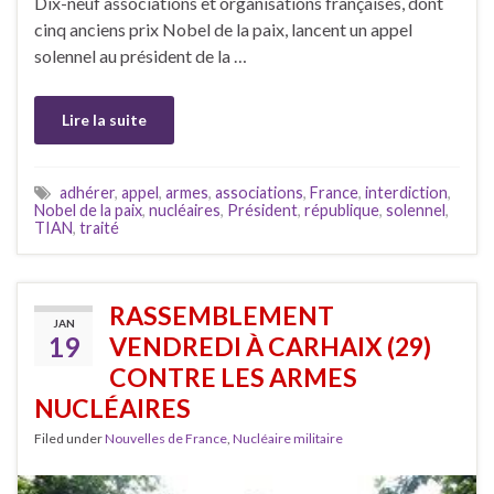
Dix-neuf associations et organisations françaises, dont
cinq anciens prix Nobel de la paix, lancent un appel
solennel au président de la …
Lire la suite
adhérer
,
appel
,
armes
,
associations
,
France
,
interdiction
,
Nobel de la paix
,
nucléaires
,
Président
,
république
,
solennel
,
TIAN
,
traité
RASSEMBLEMENT
JAN
19
VENDREDI À CARHAIX (29)
CONTRE LES ARMES
NUCLÉAIRES
Filed under
Nouvelles de France
,
Nucléaire militaire