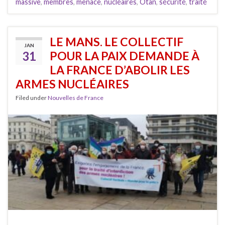
massive
,
membres
,
menace
,
nucléaires
,
Otan
,
sécurité
,
traité
LE MANS. LE COLLECTIF
JAN
31
POUR LA PAIX DEMANDE À
LA FRANCE D’ABOLIR LES
ARMES NUCLÉAIRES
Filed under
Nouvelles de France