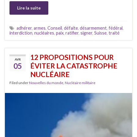
Lire la suite
adhérer
,
armes
,
Conseil
,
défaite
,
désarmement
,
fédéral
,
interdiction
,
nucléaires
,
paix
,
ratifier
,
signer
,
Suisse
,
traité
12 PROPOSITIONS POUR
AVR
05
ÉVITER LA CATASTROPHE
NUCLÉAIRE
Filed under
Nouvelles du monde
,
Nucléaire militaire