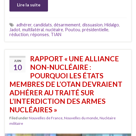
Lire la suite
adhérer
,
candidats
,
désarmement
,
dissuasion
,
Hidalgo
,
Jadot
,
multilatéral
,
nucléaire
,
Poutou
,
présidentielle
,
réduction
,
réponses
,
TIAN
RAPPORT « UNE ALLIANCE
JUIN
10
NON-NUCLÉAIRE :
POURQUOI LES ÉTATS
MEMBRES DE L’OTAN DEVRAIENT
ADHÉRER AU TRAITÉ SUR
L’INTERDICTION DES ARMES
NUCLÉAIRES »
Filed under
Nouvelles de France
,
Nouvelles du monde
,
Nucléaire
militaire