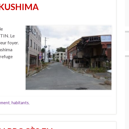
UKUSHIMA
de
TIN. Le
leur foyer.
kushima
 refuge
ement
,
habitants
,