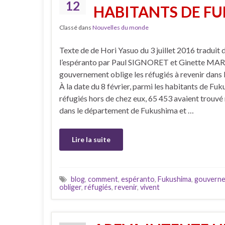
12
HABITANTS DE F
Classé dans
Nouvelles du monde
Texte de de Hori Yasuo du 3 juillet 2016 traduit 
l’espéranto par Paul SIGNORET et Ginette MAR
gouvernement oblige les réfugiés à revenir dans 
À la date du 8 février, parmi les habitants de Fu
réfugiés hors de chez eux, 65 453 avaient trouvé
dans le département de Fukushima et …
Lire la suite
blog
,
comment
,
espéranto
,
Fukushima
,
gouvern
obliger
,
réfugiés
,
revenir
,
vivent