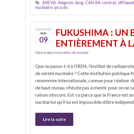
AREVA
,
Avignon
,
blog
,
CAN 84
,
contrat
,
diffama
nucléaire
,
procès
FUKUSHIMA : UN
MAI
09
ENTIÈREMENT À 
Classé dans
Nouvelles du monde
Que se passe-t-il à l’IRSN, l’institut de radioprot
de sûreté nucléaire ? Cette institution publique f
renommée internationale, connue pour réaliser d
de haut niveau, n’hésite pas à mentir pour on ne sa
raison obscure. Est-ce parce que la France est u
nucléarisé qu’il lui est impossible d’être indépen
Lire la suite