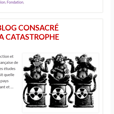
tion
,
Fondation
,
 BLOG CONSACRÉ
LA CATASTROPHE
ection et
rançaise de
es études
it quelle
n pays
dant et …