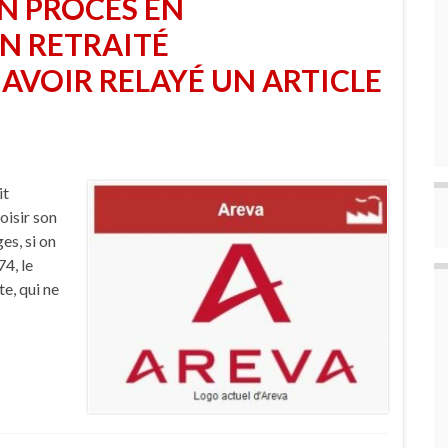
N PROCÈS EN
N RETRAITÉ
AVOIR RELAYÉ UN ARTICLE
it
oisir son
es, si on
74, le
e, qui ne