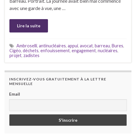
barreau. Portrait. La journée avait bien mal commencé
avec une garde à vue, une …
Lire la suite
Ambroselli
,
antinucléaires
,
appui
,
avocat
,
barreau
,
Bures
,
Cigéo
,
déchets
,
enfouissement
,
engagement
,
nucléaires
,
projet
,
zadistes
INSCRIVEZ-VOUS GRATUITEMENT À LA LETTRE
MENSUELLE
Email