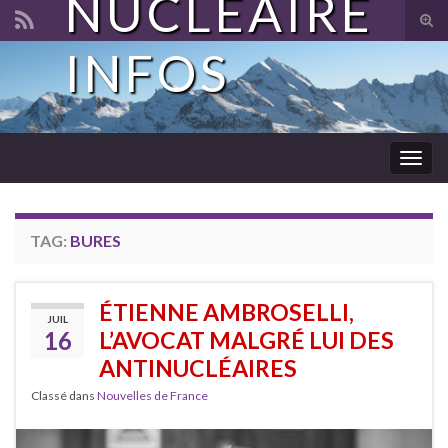
NUCLÉAIRE
Tog
sear
INFOS
Search for:
for
Togg
navig
TAG:
BURES
ÉTIENNE AMBROSELLI,
JUIL
16
L’AVOCAT MALGRÉ LUI DES
ANTINUCLÉAIRES
Classé dans
Nouvelles de France