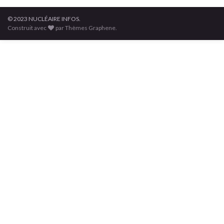
© 2023 NUCLÉAIRE INFOS.
Construit avec
par Thèmes Graphene.