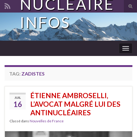
NUCLÉAIRE
Tog
sear
INFOS
Search for:
for
Togg
navig
TAG:
ZADISTES
ÉTIENNE AMBROSELLI,
JUIL
16
L’AVOCAT MALGRÉ LUI DES
ANTINUCLÉAIRES
Classé dans
Nouvelles de France