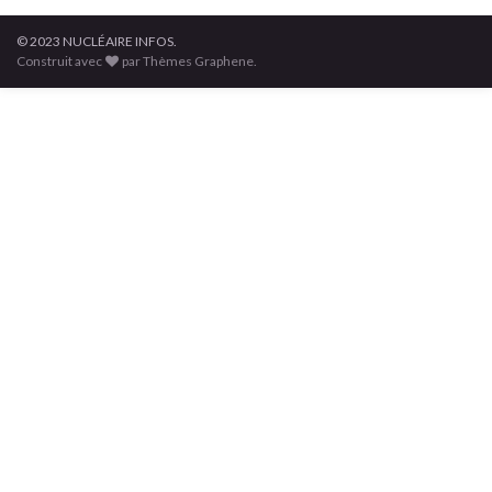
© 2023 NUCLÉAIRE INFOS.
Construit avec
par Thèmes Graphene.