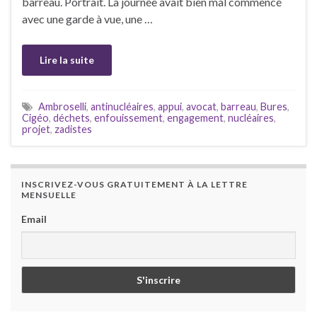
barreau. Portrait. La journée avait bien mal commencé
avec une garde à vue, une …
Lire la suite
Ambroselli
,
antinucléaires
,
appui
,
avocat
,
barreau
,
Bures
,
Cigéo
,
déchets
,
enfouissement
,
engagement
,
nucléaires
,
projet
,
zadistes
INSCRIVEZ-VOUS GRATUITEMENT À LA LETTRE
MENSUELLE
Email