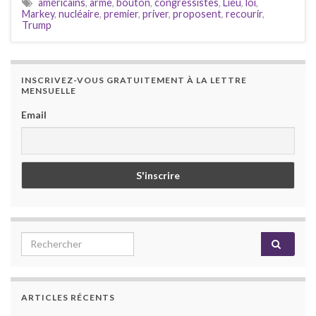
américains
,
arme
,
bouton
,
congressistes
,
Lieu
,
loi
,
Markey
,
nucléaire
,
premier
,
priver
,
proposent
,
recourir
,
Trump
INSCRIVEZ-VOUS GRATUITEMENT À LA LETTRE
MENSUELLE
Email
Search for:
ARTICLES RÉCENTS