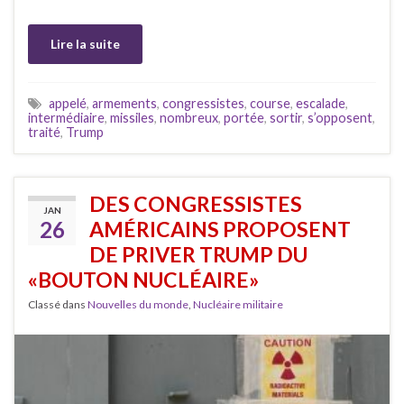
Lire la suite
appelé
,
armements
,
congressistes
,
course
,
escalade
,
intermédiaire
,
missiles
,
nombreux
,
portée
,
sortir
,
s’opposent
,
traité
,
Trump
DES CONGRESSISTES
JAN
26
AMÉRICAINS PROPOSENT
DE PRIVER TRUMP DU
«BOUTON NUCLÉAIRE»
Classé dans
Nouvelles du monde
,
Nucléaire militaire