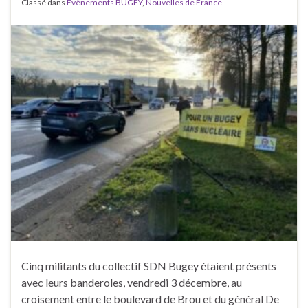
Classé dans
Évènements BUGEY
,
Nouvelles de France
Cinq militants du collectif SDN Bugey étaient présents
avec leurs banderoles, vendredi 3 décembre, au
croisement entre le boulevard de Brou et du général De