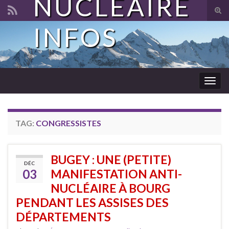
NUCLÉAIRE
Tog
sear
INFOS
Search for:
for
Togg
navig
TAG:
CONGRESSISTES
BUGEY : UNE (PETITE)
DÉC
03
MANIFESTATION ANTI-
NUCLÉAIRE À BOURG
PENDANT LES ASSISES DES
DÉPARTEMENTS