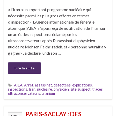
« L’Iran a un important programme nucléaire qui
nécessite parmi les plus gros efforts en termes
d’inspection« L’Agence internationale de l’énergie
atomique (AIEA) n’a pas reçu de notification de l’Iran sur
un arrêt des inspections réclamé par les
ultraconservateurs après l’assassinat du physicien
nucléaire Mohsen Fakhrizadeh, et « personne n’aurait à y
gagner« , a déclaré lundi son …
Lire la suite
AIEA
,
Arrêt
,
assassinat
,
détectées
,
explications
,
inspections
,
Iran
,
nucléaire
,
physicien
,
site suspect
,
traces
,
ultraconservateurs
,
uranium
PARIS-SACLAY : DES
AOÛT