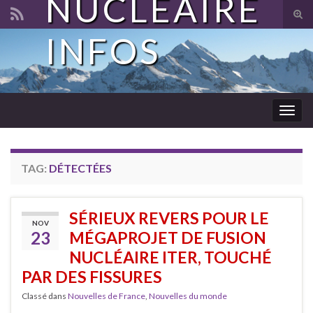
NUCLÉAIRE
Tog
sear
INFOS
Search for:
for
Togg
navig
TAG:
DÉTECTÉES
SÉRIEUX REVERS POUR LE
NOV
23
MÉGAPROJET DE FUSION
NUCLÉAIRE ITER, TOUCHÉ
PAR DES FISSURES
Classé dans
Nouvelles de France
,
Nouvelles du monde