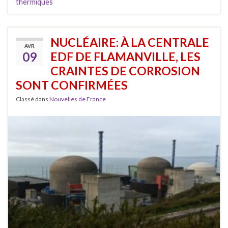
thermiques
NUCLÉAIRE: À LA CENTRALE
AVR
09
EDF DE FLAMANVILLE, LES
CRAINTES DE CORROSION
SONT CONFIRMÉES
Classé dans
Nouvelles de France