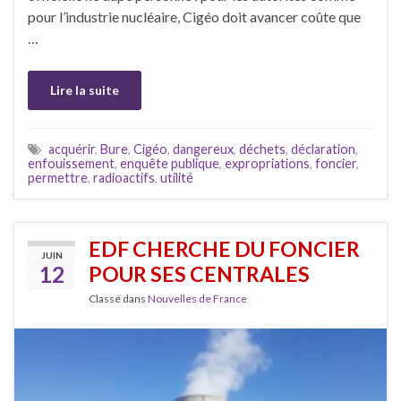
pour l’industrie nucléaire, Cigéo doit avancer coûte que
…
Lire la suite
acquérir
,
Bure
,
Cigéo
,
dangereux
,
déchets
,
déclaration
,
enfouissement
,
enquête publique
,
expropriations
,
foncier
,
permettre
,
radioactifs
,
utilité
EDF CHERCHE DU FONCIER
JUIN
12
POUR SES CENTRALES
Classé dans
Nouvelles de France