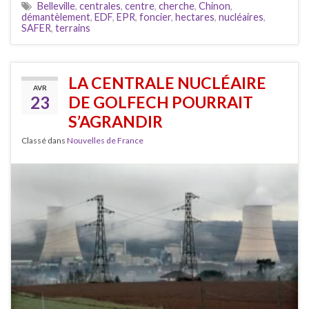
Belleville
,
centrales
,
centre
,
cherche
,
Chinon
,
démantèlement
,
EDF
,
EPR
,
foncier
,
hectares
,
nucléaires
,
SAFER
,
terrains
LA CENTRALE NUCLÉAIRE
AVR
23
DE GOLFECH POURRAIT
S’AGRANDIR
Classé dans
Nouvelles de France