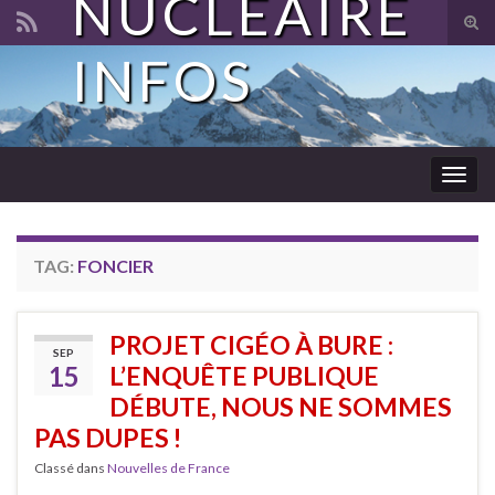
NUCLÉAIRE
Tog
sear
INFOS
Search for:
for
Togg
navig
TAG:
FONCIER
PROJET CIGÉO À BURE :
SEP
15
L’ENQUÊTE PUBLIQUE
DÉBUTE, NOUS NE SOMMES
PAS DUPES !
Classé dans
Nouvelles de France