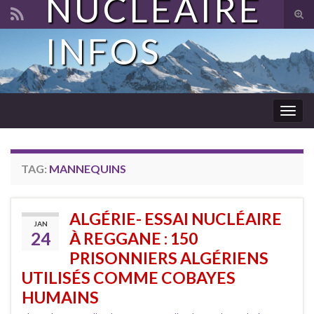
NUCLÉAIRE
Tog
sear
INFOS
Search for:
for
Togg
navig
TAG:
MANNEQUINS
ALGÉRIE- ESSAI NUCLÉAIRE
JAN
24
À REGGANE : 150
PRISONNIERS ALGÉRIENS
UTILISÉS COMME COBAYES
HUMAINS