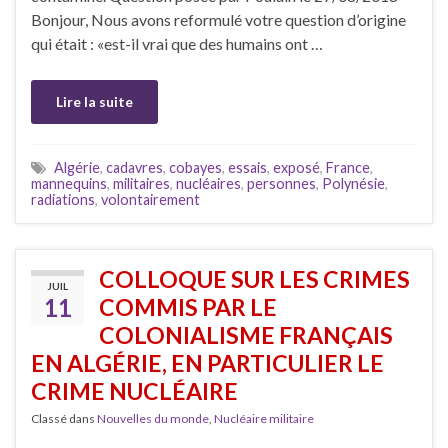
Bonjour, Nous avons reformulé votre question d’origine
qui était : «est-il vrai que des humains ont …
Lire la suite
Algérie
,
cadavres
,
cobayes
,
essais
,
exposé
,
France
,
mannequins
,
militaires
,
nucléaires
,
personnes
,
Polynésie
,
radiations
,
volontairement
COLLOQUE SUR LES CRIMES
JUIL
11
COMMIS PAR LE
COLONIALISME FRANÇAIS
EN ALGÉRIE, EN PARTICULIER LE
CRIME NUCLÉAIRE
Classé dans
Nouvelles du monde
,
Nucléaire militaire