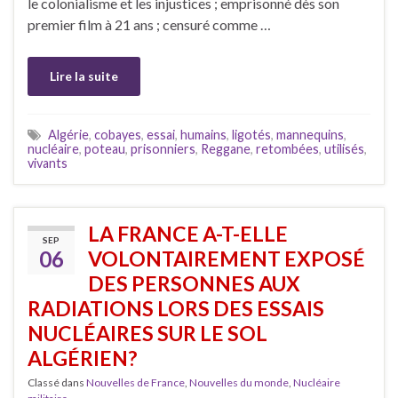
le colonialisme et les injustices ; emprisonné dès son
premier film à 21 ans ; censuré comme …
Lire la suite
Algérie
,
cobayes
,
essai
,
humains
,
ligotés
,
mannequins
,
nucléaire
,
poteau
,
prisonniers
,
Reggane
,
retombées
,
utilisés
,
vivants
LA FRANCE A-T-ELLE
SEP
06
VOLONTAIREMENT EXPOSÉ
DES PERSONNES AUX
RADIATIONS LORS DES ESSAIS
NUCLÉAIRES SUR LE SOL
ALGÉRIEN?
Classé dans
Nouvelles de France
,
Nouvelles du monde
,
Nucléaire