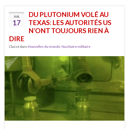
DU PLUTONIUM VOLÉ AU
JUIL
17
TEXAS: LES AUTORITÉS US
N’ONT TOUJOURS RIEN À
DIRE
Classé dans
Nouvelles du monde
,
Nucléaire militaire