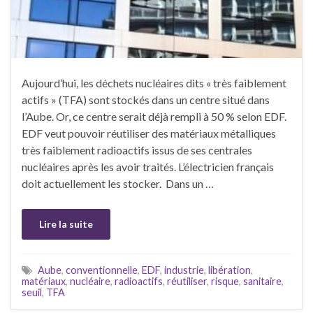
Aujourd’hui, les déchets nucléaires dits « très faiblement
actifs » (TFA) sont stockés dans un centre situé dans
l’Aube. Or, ce centre serait déjà rempli à 50 % selon EDF.
EDF veut pouvoir réutiliser des matériaux métalliques
très faiblement radioactifs issus de ses centrales
nucléaires après les avoir traités. L’électricien français
doit actuellement les stocker. Dans un …
Lire la suite
Aube
,
conventionnelle
,
EDF
,
industrie
,
libération
,
matériaux
,
nucléaire
,
radioactifs
,
réutiliser
,
risque
,
sanitaire
,
seuil
,
TFA