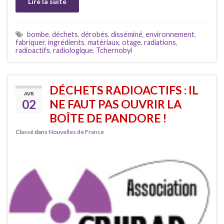
Lire la suite
bombe
,
déchets
,
dérobés
,
disséminé
,
environnement
,
fabriquer
,
ingrédients
,
matériaux
,
otage
,
radiations
,
radioactifs
,
radiologique
,
Tchernobyl
DÉCHETS RADIOACTIFS : IL
AVR
02
NE FAUT PAS OUVRIR LA
BOÎTE DE PANDORE !
Classé dans
Nouvelles de France