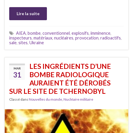
Lire la suite
AIEA
,
bombe
,
conventionnel
,
explosifs
,
imminence
,
inspecteurs
,
matériaux
,
nucléaires
,
provocation
,
radioactifs
,
sale
,
sites
,
Ukraine
LES INGRÉDIENTS D’UNE
MAR
31
BOMBE RADIOLOGIQUE
AURAIENT ÉTÉ DÉROBÉS
SUR LE SITE DE TCHERNOBYL
Classé dans
Nouvelles du monde
,
Nucléaire militaire