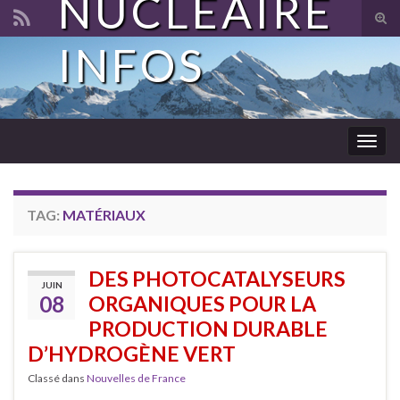
NUCLÉAIRE
Tog
sear
INFOS
Search for:
for
Togg
navig
TAG:
MATÉRIAUX
DES PHOTOCATALYSEURS
JUIN
08
ORGANIQUES POUR LA
PRODUCTION DURABLE
D’HYDROGÈNE VERT
Classé dans
Nouvelles de France