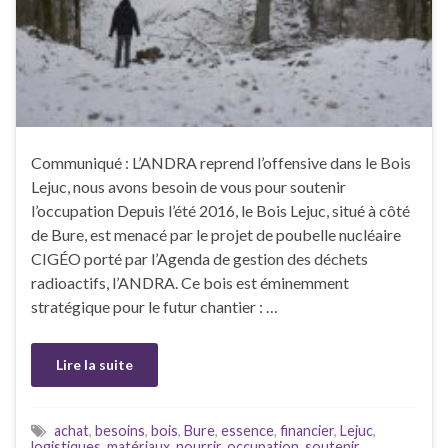
Communiqué : L’ANDRA reprend l’offensive dans le Bois
Lejuc, nous avons besoin de vous pour soutenir
l’occupation Depuis l’été 2016, le Bois Lejuc, situé à côté
de Bure, est menacé par le projet de poubelle nucléaire
CIGÉO porté par l’Agenda de gestion des déchets
radioactifs, l’ANDRA. Ce bois est éminemment
stratégique pour le futur chantier : …
Lire la suite
achat
,
besoins
,
bois
,
Bure
,
essence
,
financier
,
Lejuc
,
logistiques
,
matériaux
,
nourrir
,
occupation
,
soutenir
,