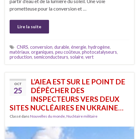
partir d’eau et de la lumière du soleil. Une voie
prometteuse pour la conversion et …
Lire la suite
CNRS
,
conversion
,
durable
,
énergie
,
hydrogène
,
matériaux
,
organiques
,
peu coûteux
,
photocatalyseurs
,
production
,
semiconducteurs
,
solaire
,
vert
L’AIEA EST SUR LE POINT DE
OCT
25
DÉPÊCHER DES
INSPECTEURS VERS DEUX
SITES NUCLÉAIRES EN UKRAINE…
Classé dans
Nouvelles du monde
,
Nucléaire militaire