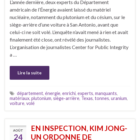
L’année dernière, deux experts du Département
américain de l’Énergie avaient laissé du matériel
nucléaire, notamment du plutonium et du césium, sur le
siège-arrière d’une voiture à San Antonio, avant que
celui-ci ne soit volé. L’enquête n’avait mené à rien et avait
finalement été close, ont révélé des journalistes.
L’organisation de journalistes Center for Public Integrity
a …
Lire la suite
département
,
énergie
,
enrichi
,
experts
,
manquants
,
matériaux
,
plutonium
,
siège-arrière
,
Texas
,
tonnes
,
uranium
,
voiture
,
volé
EN INSPECTION, KIM JONG-
AOÛT
24
UN ORDONNE DE