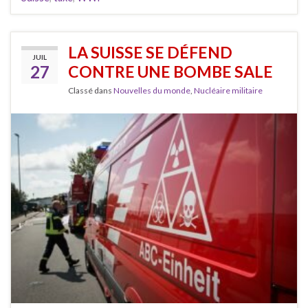
LA SUISSE SE DÉFEND
JUIL
27
CONTRE UNE BOMBE SALE
Classé dans
Nouvelles du monde
,
Nucléaire militaire