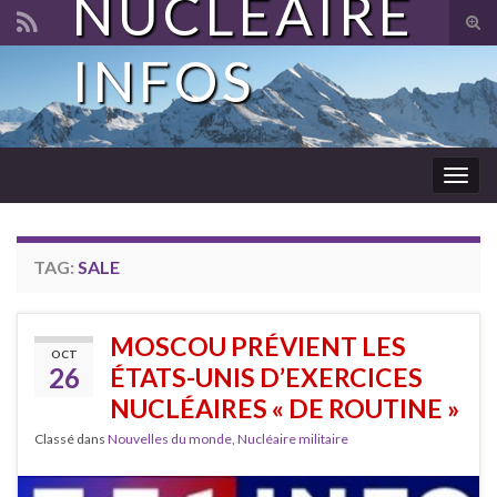
NUCLÉAIRE
Tog
sear
INFOS
Search for:
for
Togg
navig
TAG:
SALE
MOSCOU PRÉVIENT LES
OCT
26
ÉTATS-UNIS D’EXERCICES
NUCLÉAIRES « DE ROUTINE »
Classé dans
Nouvelles du monde
,
Nucléaire militaire