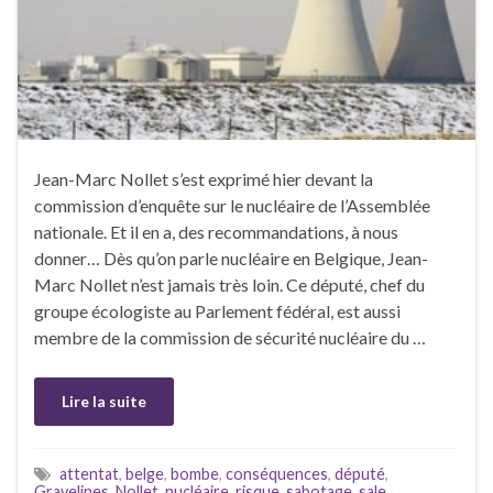
Jean-Marc Nollet s’est exprimé hier devant la
commission d’enquête sur le nucléaire de l’Assemblée
nationale. Et il en a, des recommandations, à nous
donner… Dès qu’on parle nucléaire en Belgique, Jean-
Marc Nollet n’est jamais très loin. Ce député, chef du
groupe écologiste au Parlement fédéral, est aussi
membre de la commission de sécurité nucléaire du …
Lire la suite
attentat
,
belge
,
bombe
,
conséquences
,
député
,
Gravelines
,
Nollet
,
nucléaire
,
risque
,
sabotage
,
sale
,