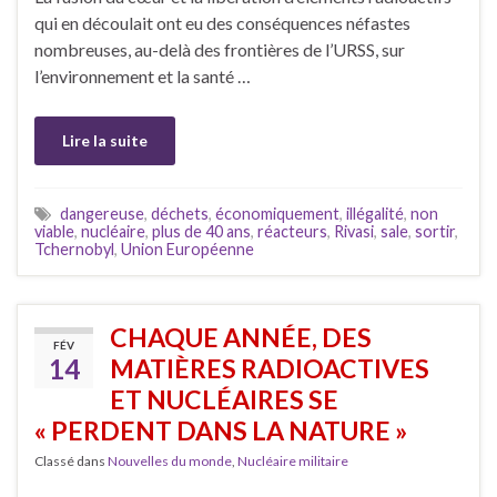
qui en découlait ont eu des conséquences néfastes
nombreuses, au-delà des frontières de l’URSS, sur
l’environnement et la santé …
Lire la suite
dangereuse
,
déchets
,
économiquement
,
illégalité
,
non
viable
,
nucléaire
,
plus de 40 ans
,
réacteurs
,
Rivasi
,
sale
,
sortir
,
Tchernobyl
,
Union Européenne
CHAQUE ANNÉE, DES
FÉV
14
MATIÈRES RADIOACTIVES
ET NUCLÉAIRES SE
« PERDENT DANS LA NATURE »
Classé dans
Nouvelles du monde
,
Nucléaire militaire