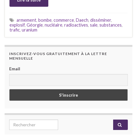
armement
,
bombe
,
commerce
,
Daech
,
disséminer
,
explosif
,
Géorgie
,
nucléaire
,
radioactives
,
sale
,
substances
,
trafic
,
uranium
INSCRIVEZ-VOUS GRATUITEMENT À LA LETTRE
MENSUELLE
Email
Search for: