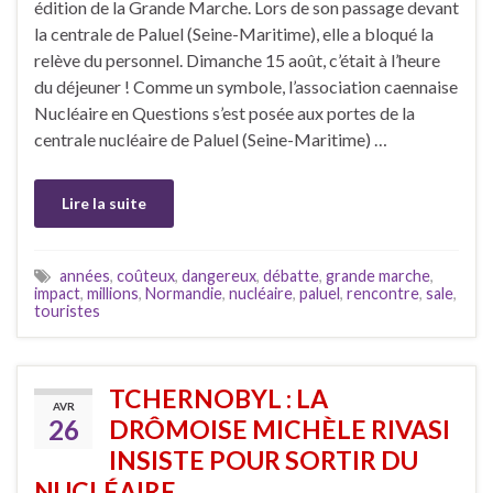
édition de la Grande Marche. Lors de son passage devant
la centrale de Paluel (Seine-Maritime), elle a bloqué la
relève du personnel. Dimanche 15 août, c’était à l’heure
du déjeuner ! Comme un symbole, l’association caennaise
Nucléaire en Questions s’est posée aux portes de la
centrale nucléaire de Paluel (Seine-Maritime) …
Lire la suite
années
,
coûteux
,
dangereux
,
débatte
,
grande marche
,
impact
,
millions
,
Normandie
,
nucléaire
,
paluel
,
rencontre
,
sale
,
touristes
TCHERNOBYL : LA
AVR
26
DRÔMOISE MICHÈLE RIVASI
INSISTE POUR SORTIR DU
NUCLÉAIRE