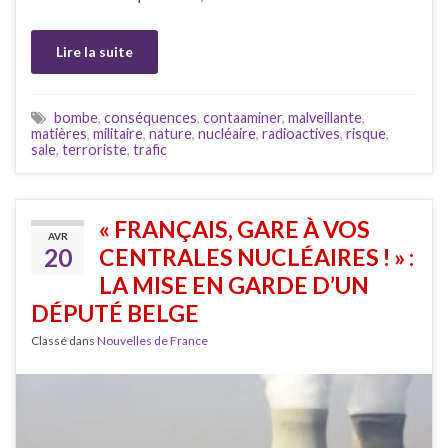
Lire la suite
bombe
,
conséquences
,
contaaminer
,
malveillante
,
matières
,
militaire
,
nature
,
nucléaire
,
radioactives
,
risque
,
sale
,
terroriste
,
trafic
« FRANÇAIS, GARE À VOS
AVR
20
CENTRALES NUCLÉAIRES ! » :
LA MISE EN GARDE D’UN
DÉPUTÉ BELGE
Classé dans
Nouvelles de France