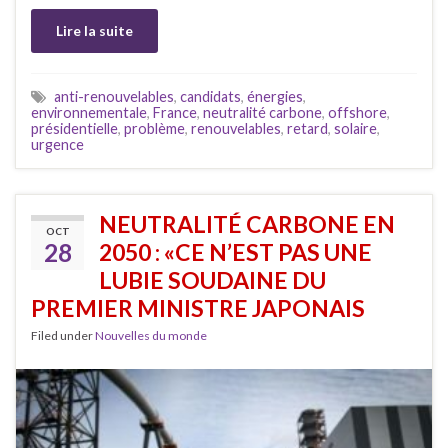
Lire la suite
anti-renouvelables
,
candidats
,
énergies
,
environnementale
,
France
,
neutralité carbone
,
offshore
,
présidentielle
,
problème
,
renouvelables
,
retard
,
solaire
,
urgence
NEUTRALITÉ CARBONE EN
OCT
28
2050 : «CE N’EST PAS UNE
LUBIE SOUDAINE DU
PREMIER MINISTRE JAPONAIS
Filed under
Nouvelles du monde