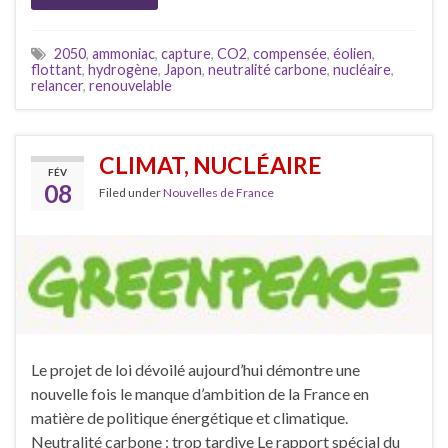
2050
,
ammoniac
,
capture
,
CO2
,
compensée
,
éolien
,
flottant
,
hydrogène
,
Japon
,
neutralité carbone
,
nucléaire
,
relancer
,
renouvelable
CLIMAT, NUCLÉAIRE
FÉV
08
Filed under
Nouvelles de France
Le projet de loi dévoilé aujourd’hui démontre une
nouvelle fois le manque d’ambition de la France en
matière de politique énergétique et climatique.
Neutralité carbone : trop tardive Le rapport spécial du