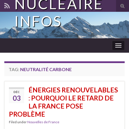
NUCLÉAIRE
Tog
sear
INFOS
for
Togg
navig
TAG:
NEUTRALITÉ CARBONE
ÉNERGIES RENOUVELABLES
DÉC
03
: POURQUOI LE RETARD DE
LA FRANCE POSE
PROBLÈME
Filed under
Nouvelles de France