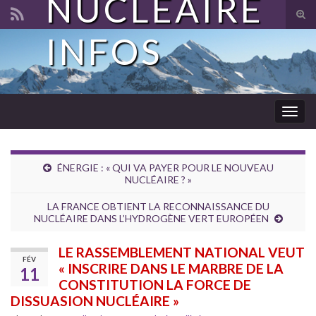
NUCLÉAIRE
Tog
sear
INFOS
Search for:
for
Togg
navig
ÉNERGIE : « QUI VA PAYER POUR LE NOUVEAU
NUCLÉAIRE ? »
LA FRANCE OBTIENT LA RECONNAISSANCE DU
NUCLÉAIRE DANS L’HYDROGÈNE VERT EUROPÉEN
LE RASSEMBLEMENT NATIONAL VEUT
FÉV
« INSCRIRE DANS LE MARBRE DE LA
11
CONSTITUTION LA FORCE DE
DISSUASION NUCLÉAIRE »