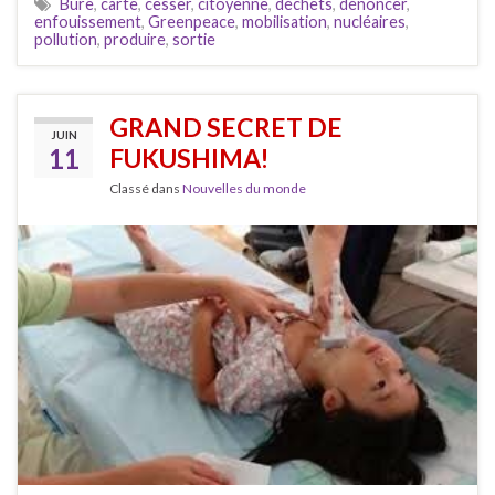
Bure
,
carte
,
cesser
,
citoyenne
,
déchets
,
dénoncer
,
enfouissement
,
Greenpeace
,
mobilisation
,
nucléaires
,
pollution
,
produire
,
sortie
GRAND SECRET DE
JUIN
11
FUKUSHIMA!
Classé dans
Nouvelles du monde