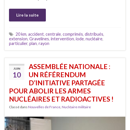
Lire la suite
20 km
,
accident
,
centrale
,
comprimés
,
distribués
,
extension
,
Gravelines
,
intervention
,
iode
,
nucléaire
,
particulier
,
plan
,
rayon
ASSEMBLÉE NATIONALE :
JUIN
10
UN RÉFÉRENDUM
D’INITIATIVE PARTAGÉE
POUR ABOLIR LES ARMES
NUCLÉAIRES ET RADIOACTIVES !
Classé dans
Nouvelles de France
,
Nucléaire militaire