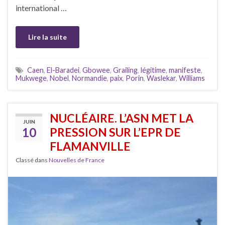
international …
Lire la suite
Caen
,
El-Baradei
,
Gbowee
,
Grailing
,
légitime
,
manifeste
,
Mukwege
,
Nobel
,
Normandie
,
paix
,
Porin
,
Waslekar
,
Williams
NUCLÉAIRE. L’ASN MET LA
JUIN
10
PRESSION SUR L’EPR DE
FLAMANVILLE
Classé dans
Nouvelles de France