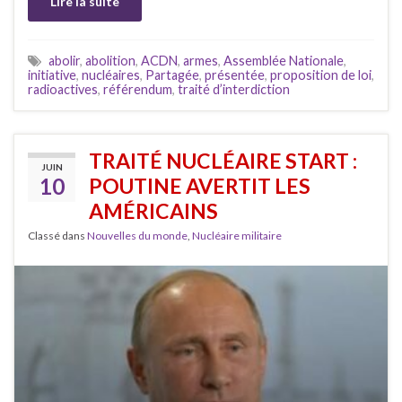
Lire la suite
abolir
,
abolition
,
ACDN
,
armes
,
Assemblée Nationale
,
initiative
,
nucléaires
,
Partagée
,
présentée
,
proposition de loi
,
radioactives
,
référendum
,
traité d’interdiction
TRAITÉ NUCLÉAIRE START :
JUIN
10
POUTINE AVERTIT LES
AMÉRICAINS
Classé dans
Nouvelles du monde
,
Nucléaire militaire