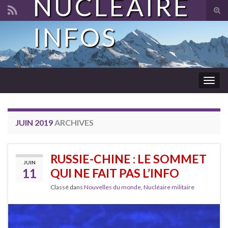
NUCLÉAIRE
Tog
sear
INFOS
Search for:
for
Togg
navig
JUIN 2019
ARCHIVES
RUSSIE-CHINE : LE SOMMET
JUIN
11
QUI NE FAIT PAS L’INFO
Classé dans
Nouvelles du monde
,
Nucléaire militaire