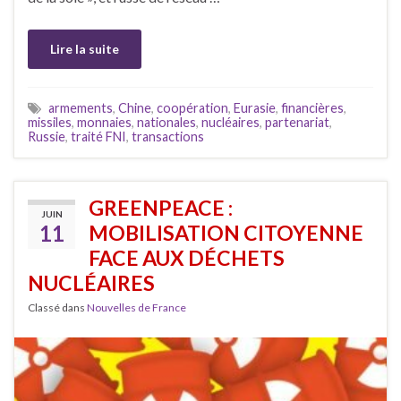
Lire la suite
armements
,
Chine
,
coopération
,
Eurasie
,
financières
,
missiles
,
monnaies
,
nationales
,
nucléaires
,
partenariat
,
Russie
,
traité FNI
,
transactions
GREENPEACE :
JUIN
11
MOBILISATION CITOYENNE
FACE AUX DÉCHETS
NUCLÉAIRES
Classé dans
Nouvelles de France