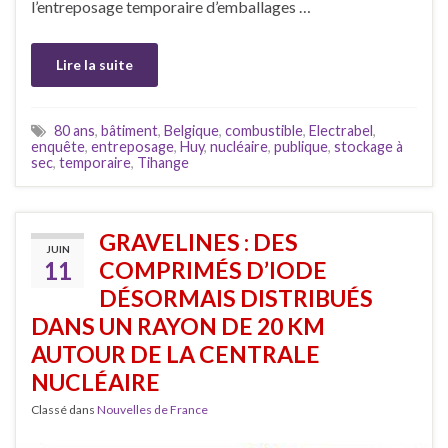
l’entreposage temporaire d’emballages …
Lire la suite
80 ans
,
bâtiment
,
Belgique
,
combustible
,
Electrabel
,
enquête
,
entreposage
,
Huy
,
nucléaire
,
publique
,
stockage à
sec
,
temporaire
,
Tihange
GRAVELINES : DES
JUIN
11
COMPRIMÉS D’IODE
DÉSORMAIS DISTRIBUÉS
DANS UN RAYON DE 20 KM
AUTOUR DE LA CENTRALE
NUCLÉAIRE
Classé dans
Nouvelles de France