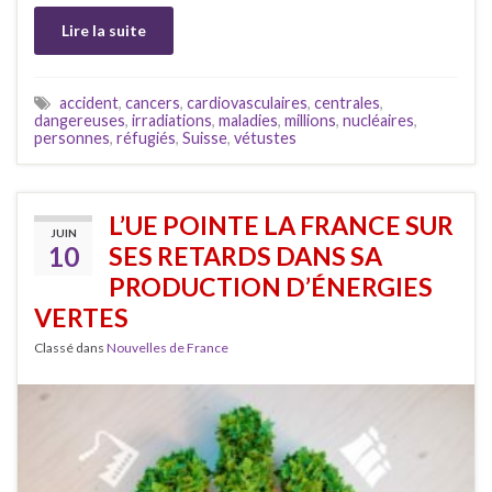
Lire la suite
accident
,
cancers
,
cardiovasculaires
,
centrales
,
dangereuses
,
irradiations
,
maladies
,
millions
,
nucléaires
,
personnes
,
réfugiés
,
Suisse
,
vétustes
L’UE POINTE LA FRANCE SUR
JUIN
10
SES RETARDS DANS SA
PRODUCTION D’ÉNERGIES
VERTES
Classé dans
Nouvelles de France