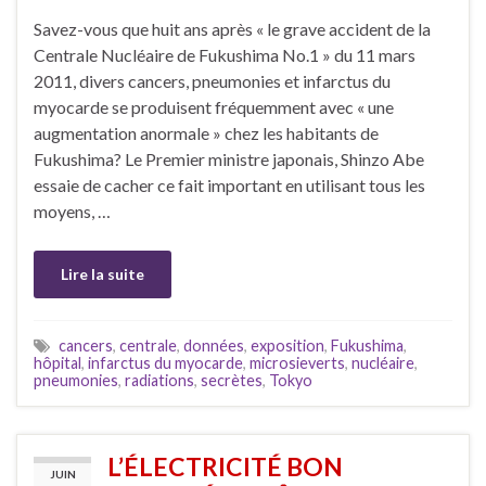
Savez-vous que huit ans après « le grave accident de la
Centrale Nucléaire de Fukushima No.1 » du 11 mars
2011, divers cancers, pneumonies et infarctus du
myocarde se produisent fréquemment avec « une
augmentation anormale » chez les habitants de
Fukushima? Le Premier ministre japonais, Shinzo Abe
essaie de cacher ce fait important en utilisant tous les
moyens, …
Lire la suite
cancers
,
centrale
,
données
,
exposition
,
Fukushima
,
hôpital
,
infarctus du myocarde
,
microsieverts
,
nucléaire
,
pneumonies
,
radiations
,
secrètes
,
Tokyo
L’ÉLECTRICITÉ BON
JUIN