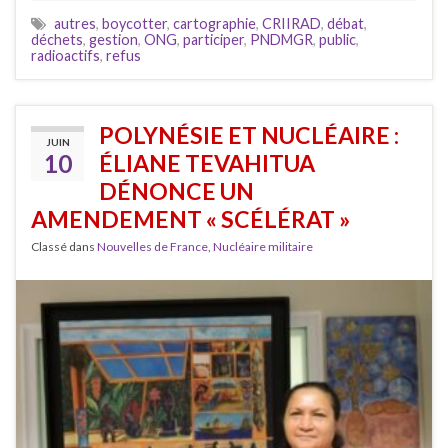
autres
,
boycotter
,
cartographie
,
CRIIRAD
,
débat
,
déchets
,
gestion
,
ONG
,
participer
,
PNDMGR
,
public
,
radioactifs
,
refus
POLYNÉSIE ET NUCLÉAIRE :
JUIN
10
ÉLIANE TEVAHITUA
DÉNONCE UN
AMENDEMENT « SCÉLÉRAT »
Classé dans
Nouvelles de France
,
Nucléaire militaire