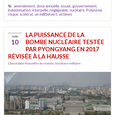
amendement
,
dose annuelle
,
essais
,
gouvernement
,
indemnisation
,
interpelle
,
négligeable
,
nucléaire
,
Polynésie
,
risque
,
scélérat
,
un milliSievert
,
victimes
LA PUISSANCE DE LA
JUIN
10
BOMBE NUCLÉAIRE TESTÉE
PAR PYONGYANG EN 2017
RÉVISÉE À LA HAUSSE
Classé dans
Nouvelles du monde
,
Nucléaire militaire