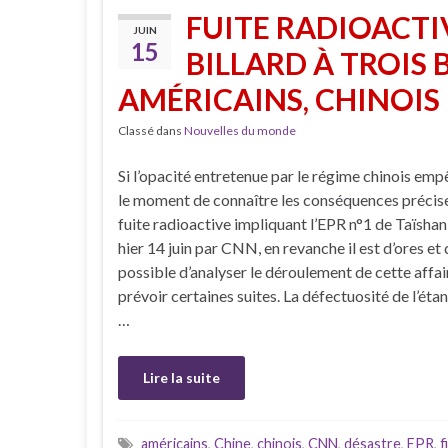
FUITE RADIOACTIV
JUIN
15
BILLARD À TROIS
AMÉRICAINS, CHINOIS
Classé dans
Nouvelles du monde
Si l’opacité entretenue par le régime chinois em
le moment de connaître les conséquences précise
fuite radioactive impliquant l’EPR n°1 de Taïshan
hier 14 juin par CNN, en revanche il est d’ores et 
possible d’analyser le déroulement de cette affair
prévoir certaines suites. La défectuosité de l’éta
…
Lire la suite
américains
,
Chine
,
chinois
,
CNN
,
désastre
,
EPR
,
f