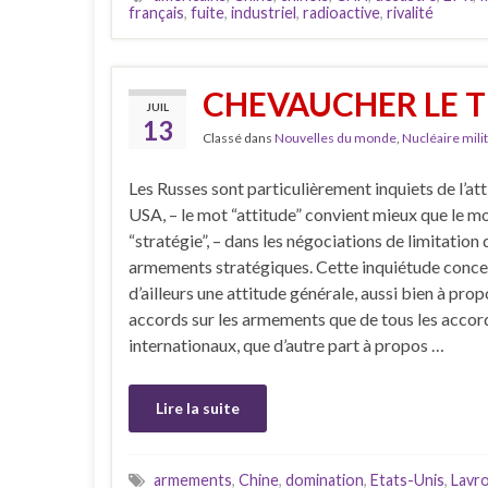
français
,
fuite
,
industriel
,
radioactive
,
rivalité
CHEVAUCHER LE T
JUIL
13
Classé dans
Nouvelles du monde
,
Nucléaire milit
Les Russes sont particulièrement inquiets de l’at
USA, – le mot “attitude” convient mieux que le m
“stratégie”, – dans les négociations de limitation 
armements stratégiques. Cette inquiétude conc
d’ailleurs une attitude générale, aussi bien à pro
accords sur les armements que de tous les accor
internationaux, que d’autre part à propos …
Lire la suite
armements
,
Chine
,
domination
,
Etats-Unis
,
Lavr