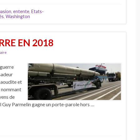
uasion
,
entente
,
Etats-
tés
,
Washington
RRE EN 2018
aire
 guerre
ssadeur
aoudite et
 En nommant
yens de
ral Guy Parmelin gagne un porte-parole hors …