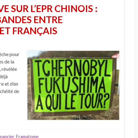
E SUR L’EPR CHINOIS :
 BANDES ENTRE
 ET FRANÇAIS
pêche pour
s de la
, révélée
déjà
e et d’en
nchéité de
inancier
,
Framatome
,