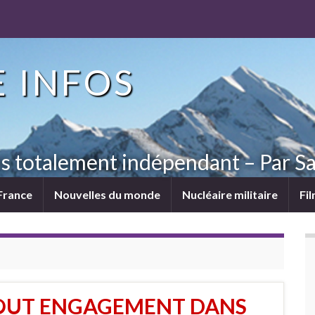
 INFOS
ns totalement indépendant – Par Sa
France
Nouvelles du monde
Nucléaire militaire
Fi
OUT ENGAGEMENT DANS