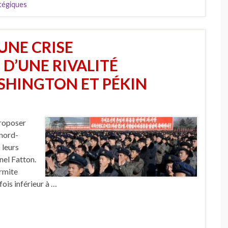
tégiques
UNE CRISE
D’UNE RIVALITÉ
SHINGTON ET PÉKIN
proposer
 nord-
 leurs
nel Fatton.
rmite
ois inférieur à …