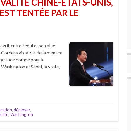
VALITÉ CHINE-ÉTATS-UNIS,
EST TENTÉE PAR LE
vril, entre Séoul et son allié
-Coréens vis-à-vis de la menace
n grande pompe pour le
 Washington et Séoul, la visite,
aration
,
déployer
,
valité
,
Washington