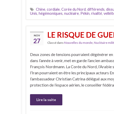
Chine
,
cordiale
,
Corée du Nord
,
différends
,
diss
Unis
,
hégémoniques
,
nucléaire
,
Pékin
,
rivalité
,
velléi
LE RISQUE DE GUE
NOV
27
Classé dans
Nouvelles du monde
,
Nucléaire milit
Deux zones de tensions pourraient dégénérer en
dans l’année à venir, met en garde l’ancien amba
François Nordmann. La Corée du Nord, l’Arabie s
l’Iran pourraient en être les principaux acteurs
l’ambassadeur Christian Catrina délégué aux mo
protection de l’espace aérien, le conseiller fédé
Lire la suite