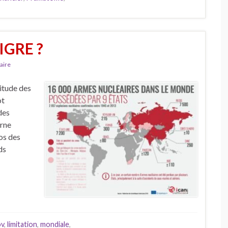
IGRE ?
aire
titude des
ot
des
erne
pos des
ds
ov
,
limitation
,
mondiale
,