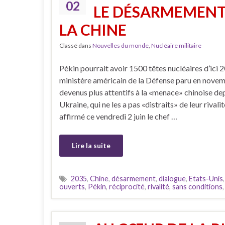
02
LE DÉSARMEMENT
LA CHINE
Classé dans
Nouvelles du monde
,
Nucléaire militaire
Pékin pourrait avoir 1500 têtes nucléaires d’ici 
ministère américain de la Défense paru en novem
devenus plus attentifs à la «menace» chinoise dep
Ukraine, qui ne les a pas «distraits» de leur rivali
affirmé ce vendredi 2 juin le chef …
Lire la suite
2035
,
Chine
,
désarmement
,
dialogue
,
Etats-Unis
ouverts
,
Pékin
,
réciprocité
,
rivalité
,
sans conditions