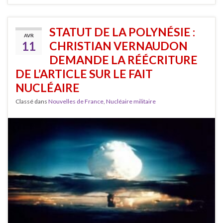
STATUT DE LA POLYNÉSIE :
AVR
11
CHRISTIAN VERNAUDON
DEMANDE LA RÉÉCRITURE
DE L’ARTICLE SUR LE FAIT
NUCLÉAIRE
Classé dans
Nouvelles de France
,
Nucléaire militaire