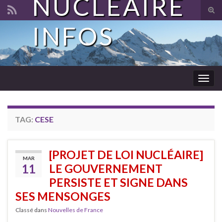
NUCLÉAIRE
Tog
sear
INFOS
Search for:
for
Togg
navig
TAG:
CESE
[PROJET DE LOI NUCLÉAIRE]
MAR
11
LE GOUVERNEMENT
PERSISTE ET SIGNE DANS
SES MENSONGES
Classé dans
Nouvelles de France