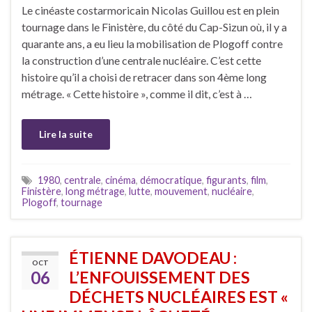
Le cinéaste costarmoricain Nicolas Guillou est en plein
tournage dans le Finistère, du côté du Cap-Sizun où, il y a
quarante ans, a eu lieu la mobilisation de Plogoff contre
la construction d’une centrale nucléaire. C’est cette
histoire qu’il a choisi de retracer dans son 4ème long
métrage. « Cette histoire », comme il dit, c’est à …
Lire la suite
1980
,
centrale
,
cinéma
,
démocratique
,
figurants
,
film
,
Finistère
,
long métrage
,
lutte
,
mouvement
,
nucléaire
,
Plogoff
,
tournage
ÉTIENNE DAVODEAU :
OCT
06
L’ENFOUISSEMENT DES
DÉCHETS NUCLÉAIRES EST «