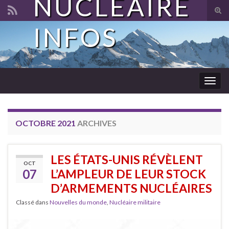
NUCLÉAIRE
Tog
sear
INFOS
Search for:
for
Togg
navig
OCTOBRE 2021
ARCHIVES
LES ÉTATS-UNIS RÉVÈLENT
OCT
07
L’AMPLEUR DE LEUR STOCK
D’ARMEMENTS NUCLÉAIRES
Classé dans
Nouvelles du monde
,
Nucléaire militaire