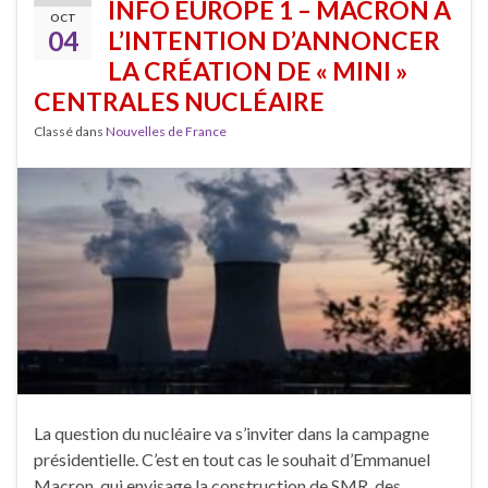
INFO EUROPE 1 – MACRON A
OCT
04
L’INTENTION D’ANNONCER
LA CRÉATION DE « MINI »
CENTRALES NUCLÉAIRE
Classé dans
Nouvelles de France
La question du nucléaire va s’inviter dans la campagne
présidentielle. C’est en tout cas le souhait d’Emmanuel
Macron, qui envisage la construction de SMR, des