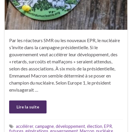
Par les réacteurs SMR ou les nouveaux EPR, le nucléaire
s’invite dans la campagne présidentielle. Si le
gouvernement veut accélérer leur développement, des
« retards, surcoûts et malfaçons » seraient attendus,
selon des associations. À six mois de la présidentielle,
Emmanuel Macron semble déterminé à se poser en
champion du nucléaire. Selon Europe 1, le président
envisagerait …
Lire la suite
accélérer
,
campagne
,
développement
,
élection
,
EPR
,
futures
,
générations
,
gouvernement
,
Macron
,
nucléaire
,