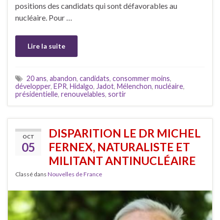
positions des candidats qui sont défavorables au
nucléaire. Pour …
Lire la suite
20 ans
,
abandon
,
candidats
,
consommer moins
,
développer
,
EPR
,
Hidalgo
,
Jadot
,
Mélenchon
,
nucléaire
,
présidentielle
,
renouvelables
,
sortir
DISPARITION LE DR MICHEL
OCT
05
FERNEX, NATURALISTE ET
MILITANT ANTINUCLÉAIRE
Classé dans
Nouvelles de France