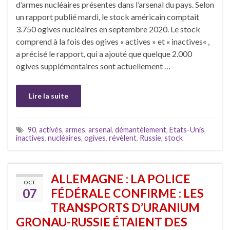
d’armes nucléaires présentes dans l’arsenal du pays. Selon
un rapport publié mardi, le stock américain comptait
3.750 ogives nucléaires en septembre 2020. Le stock
comprend à la fois des ogives « actives » et « inactives« ,
a précisé le rapport, qui a ajouté que quelque 2.000
ogives supplémentaires sont actuellement …
Lire la suite
90
,
activés
,
armes
,
arsenal
,
démantèlement
,
Etats-Unis
,
inactives
,
nucléaires
,
ogives
,
révèlent
,
Russie
,
stock
ALLEMAGNE : LA POLICE
OCT
07
FÉDÉRALE CONFIRME : LES
TRANSPORTS D’URANIUM
GRONAU-RUSSIE ÉTAIENT DES