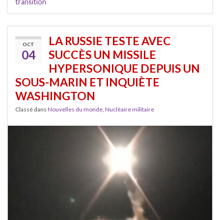
transition
LA RUSSIE TESTE AVEC
OCT
04
SUCCÈS UN MISSILE
HYPERSONIQUE DEPUIS UN
SOUS-MARIN ET INQUIÈTE
WASHINGTON
Classé dans
Nouvelles du monde
,
Nucléaire militaire