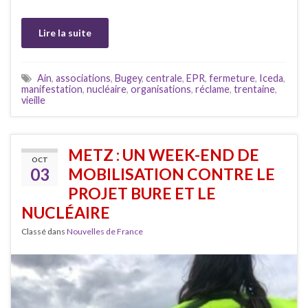
Lire la suite
Ain
,
associations
,
Bugey
,
centrale
,
EPR
,
fermeture
,
Iceda
,
manifestation
,
nucléaire
,
organisations
,
réclame
,
trentaine
,
vieille
METZ : UN WEEK-END DE
OCT
03
MOBILISATION CONTRE LE
PROJET BURE ET LE
NUCLÉAIRE
Classé dans
Nouvelles de France