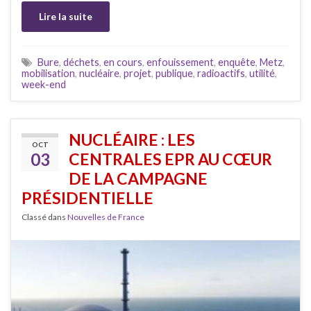
Lire la suite
Bure
,
déchets
,
en cours
,
enfouissement
,
enquête
,
Metz
,
mobilisation
,
nucléaire
,
projet
,
publique
,
radioactifs
,
utilité
,
week-end
NUCLÉAIRE : LES
OCT
03
CENTRALES EPR AU CŒUR
DE LA CAMPAGNE
PRÉSIDENTIELLE
Classé dans
Nouvelles de France