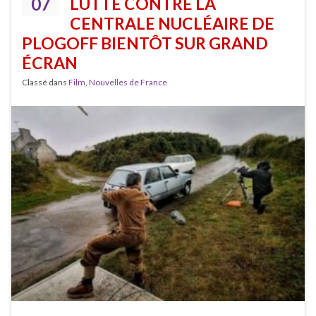
07
LUTTE CONTRE LA
CENTRALE NUCLÉAIRE DE
PLOGOFF BIENTÔT SUR GRAND
ÉCRAN
Classé dans
Film
,
Nouvelles de France