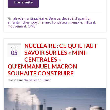
Lire la suite
alsacien
,
antinucléaire
,
Belarus
,
décédé
,
disparition
,
enfants Tchernobyl
,
Fernex
,
fondateur
,
membre
,
militant
,
mouvement
,
OMS
NUCLÉAIRE : CE QU’IL FAUT
OCT
05
SAVOIR SUR LES « MINI-
CENTRALES »
QU’EMMANUEL MACRON
SOUHAITE CONSTRUIRE
Classé dans
Nouvelles de France